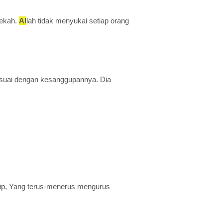
dekah.
Al
lah tidak menyukai setiap orang
esuai dengan kesanggupannya. Dia
idup, Yang terus-menerus mengurus