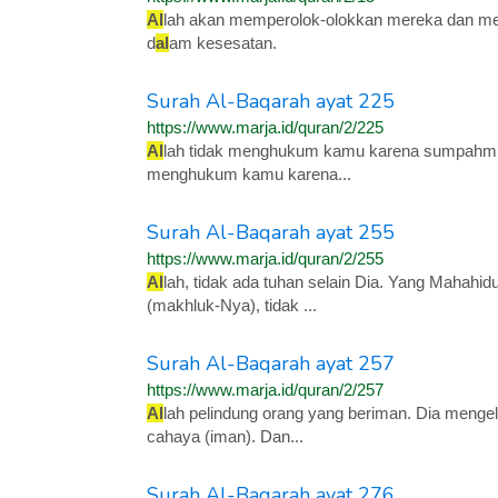
Al
lah akan memperolok-olokkan mereka dan m
d
al
am kesesatan.
Surah Al-Baqarah ayat 225
https://www.marja.id/quran/2/225
Al
lah tidak menghukum kamu karena sumpahmu y
menghukum kamu karena...
Surah Al-Baqarah ayat 255
https://www.marja.id/quran/2/255
Al
lah, tidak ada tuhan selain Dia. Yang Mahah
(makhluk-Nya), tidak ...
Surah Al-Baqarah ayat 257
https://www.marja.id/quran/2/257
Al
lah pelindung orang yang beriman. Dia menge
cahaya (iman). Dan...
Surah Al-Baqarah ayat 276