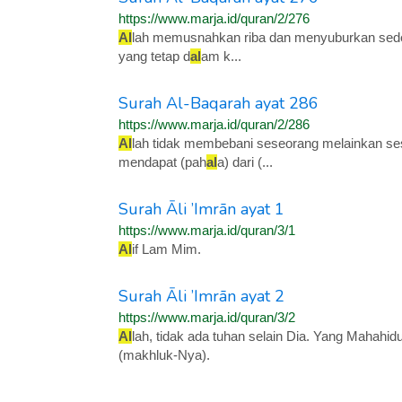
https://www.marja.id/quran/2/276
Al
lah memusnahkan riba dan menyuburkan se
yang tetap d
al
am k...
Surah Al-Baqarah ayat 286
https://www.marja.id/quran/2/286
Al
lah tidak membebani seseorang melainkan s
mendapat (pah
al
a) dari (...
Surah Āli ’Imrān ayat 1
https://www.marja.id/quran/3/1
Al
if Lam Mim.
Surah Āli ’Imrān ayat 2
https://www.marja.id/quran/3/2
Al
lah, tidak ada tuhan selain Dia. Yang Mahah
(makhluk-Nya).