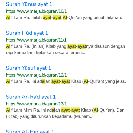
Surah Yūnus ayat 1
https://www.marja.id/quran/10/1
Al
if Lam Ra. Inilah
ayat
-
ayat
Al
-Qur'an yang penuh hikmah.
Surah Hūd ayat 1
https://www.marja.id/quran/11/1
Al
if Lam Ra. (Inilah) Kitab yang
ayat
-
ayat
nya disusun dengan
rapi kemudian dijelaskan secara terperi...
Surah Yūsuf ayat 1
https://www.marja.id/quran/12/1
Al
if Lam Ra. Ini ad
al
ah
ayat
-
ayat
Kitab (
Al
-Qur'an) yang jelas.
Surah Ar-Ra’d ayat 1
https://www.marja.id/quran/13/1
Al
if Lam Mim Ra. Ini ad
al
ah
ayat
-
ayat
Kitab (
Al
-Qur'an). Dan
(Kitab) yang diturunkan kepadamu (Muham...
Surah Al-Hijr ayat 1