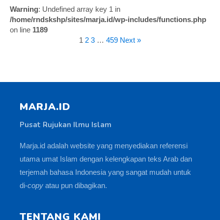
Warning
: Undefined array key 1 in
/home/rndskshp/sites/marja.id/wp-includes/functions.php
on line
1189
1
2
3
…
459
Next »
MARJA.ID
Pusat Rujukan Ilmu Islam
Marja.id adalah website yang menyediakan referensi
utama umat Islam dengan kelengkapan teks Arab dan
terjemah bahasa Indonesia yang sangat mudah untuk
di-
copy
atau pun dibagikan.
TENTANG KAMI