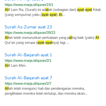
https://www.marja.id/quran/15/1
Al
if Lam Ra. (Surah) ini ad
al
ah (sebagian dari)
ayat
-
ayat
Kitab
(yang sempurna) yaitu (
ayat
-
ayat
)
Al
...
Surah Az-Zumar ayat 23
https://www.marja.id/quran/39/23
Al
lah telah menurunkan perkataan yang p
al
ing baik (yaitu)
Al
-
Qur'an yang serupa (
ayat
-
ayat
nya) lagi ...
Surah Al-Baqarah ayat 1
https://www.marja.id/quran/2/1
Al
if Lam Mim.
Surah Al-Baqarah ayat 7
https://www.marja.id/quran/2/7
Al
lah telah mengunci hati dan pendengaran mereka,
penglihatan mereka telah tertutup, dan mereka akan...