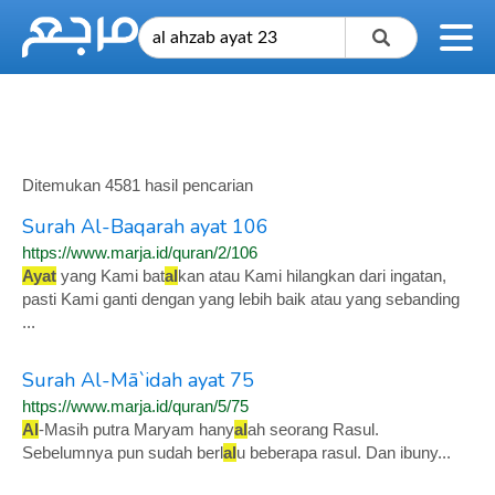
Ditemukan 4581 hasil pencarian
Surah Al-Baqarah ayat 106
https://www.marja.id/quran/2/106
Ayat
yang Kami bat
al
kan atau Kami hilangkan dari ingatan,
pasti Kami ganti dengan yang lebih baik atau yang sebanding
...
Surah Al-Mā`idah ayat 75
https://www.marja.id/quran/5/75
Al
-Masih putra Maryam hany
al
ah seorang Rasul.
Sebelumnya pun sudah berl
al
u beberapa rasul. Dan ibuny...