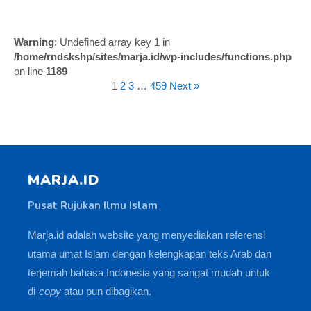
Warning
: Undefined array key 1 in
/home/rndskshp/sites/marja.id/wp-includes/functions.php
on line
1189
1
2
3
…
459
Next »
MARJA.ID
Pusat Rujukan Ilmu Islam
Marja.id adalah website yang menyediakan referensi
utama umat Islam dengan kelengkapan teks Arab dan
terjemah bahasa Indonesia yang sangat mudah untuk
di-
copy
atau pun dibagikan.