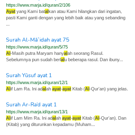
https://www.marja.id/quran/2/106
Ayat
yang Kami bat
al
kan atau Kami hilangkan dari ingatan,
pasti Kami ganti dengan yang lebih baik atau yang sebanding
...
Surah Al-Mā`idah ayat 75
https://www.marja.id/quran/5/75
Al
-Masih putra Maryam hany
al
ah seorang Rasul.
Sebelumnya pun sudah berl
al
u beberapa rasul. Dan ibuny...
Surah Yūsuf ayat 1
https://www.marja.id/quran/12/1
Al
if Lam Ra. Ini ad
al
ah
ayat
-
ayat
Kitab (
Al
-Qur'an) yang jelas.
Surah Ar-Ra’d ayat 1
https://www.marja.id/quran/13/1
Al
if Lam Mim Ra. Ini ad
al
ah
ayat
-
ayat
Kitab (
Al
-Qur'an). Dan
(Kitab) yang diturunkan kepadamu (Muham...