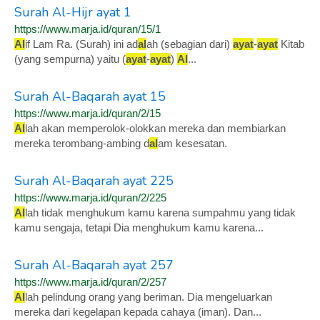
Surah Al-Hijr ayat 1
https://www.marja.id/quran/15/1
Al
if Lam Ra. (Surah) ini ad
al
ah (sebagian dari)
ayat
-
ayat
Kitab
(yang sempurna) yaitu (
ayat
-
ayat
)
Al
...
Surah Al-Baqarah ayat 15
https://www.marja.id/quran/2/15
Al
lah akan memperolok-olokkan mereka dan membiarkan
mereka terombang-ambing d
al
am kesesatan.
Surah Al-Baqarah ayat 225
https://www.marja.id/quran/2/225
Al
lah tidak menghukum kamu karena sumpahmu yang tidak
kamu sengaja, tetapi Dia menghukum kamu karena...
Surah Al-Baqarah ayat 257
https://www.marja.id/quran/2/257
Al
lah pelindung orang yang beriman. Dia mengeluarkan
mereka dari kegelapan kepada cahaya (iman). Dan...