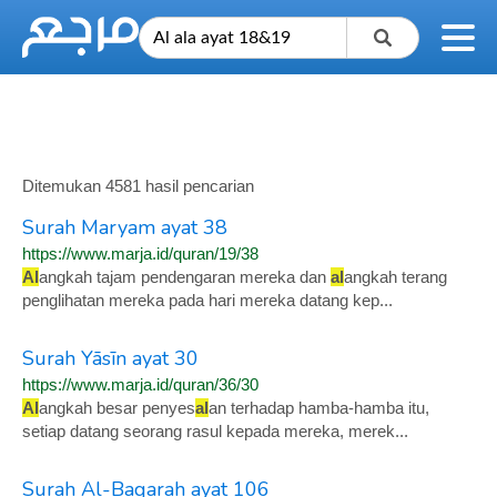
Ditemukan 4581 hasil pencarian
Surah Maryam ayat 38
https://www.marja.id/quran/19/38
Al
angkah tajam pendengaran mereka dan
al
angkah terang
penglihatan mereka pada hari mereka datang kep...
Surah Yāsīn ayat 30
https://www.marja.id/quran/36/30
Al
angkah besar penyes
al
an terhadap hamba-hamba itu,
setiap datang seorang rasul kepada mereka, merek...
Surah Al-Baqarah ayat 106