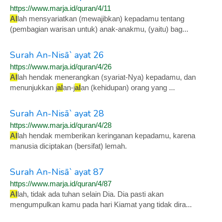
https://www.marja.id/quran/4/11
Al
lah mensyariatkan (mewajibkan) kepadamu tentang
(pembagian warisan untuk) anak-anakmu, (yaitu) bag...
Surah An-Nisā` ayat 26
https://www.marja.id/quran/4/26
Al
lah hendak menerangkan (syariat-Nya) kepadamu, dan
menunjukkan j
al
an-j
al
an (kehidupan) orang yang ...
Surah An-Nisā` ayat 28
https://www.marja.id/quran/4/28
Al
lah hendak memberikan keringanan kepadamu, karena
manusia diciptakan (bersifat) lemah.
Surah An-Nisā` ayat 87
https://www.marja.id/quran/4/87
Al
lah, tidak ada tuhan selain Dia. Dia pasti akan
mengumpulkan kamu pada hari Kiamat yang tidak dira...