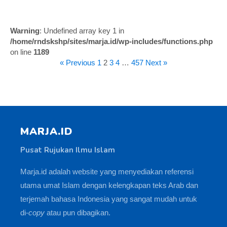
Warning
: Undefined array key 1 in
/home/rndskshp/sites/marja.id/wp-includes/functions.php
on line
1189
« Previous
1
2
3
4
…
457
Next »
MARJA.ID
Pusat Rujukan Ilmu Islam
Marja.id adalah website yang menyediakan referensi
utama umat Islam dengan kelengkapan teks Arab dan
terjemah bahasa Indonesia yang sangat mudah untuk
di-
copy
atau pun dibagikan.