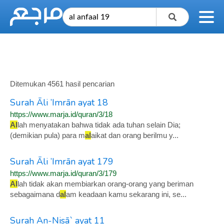
Ditemukan 4561 hasil pencarian
Surah Āli ’Imrān ayat 18
https://www.marja.id/quran/3/18
Al
lah menyatakan bahwa tidak ada tuhan selain Dia;
(demikian pula) para m
al
aikat dan orang berilmu y...
Surah Āli ’Imrān ayat 179
https://www.marja.id/quran/3/179
Al
lah tidak akan membiarkan orang-orang yang beriman
sebagaimana d
al
am keadaan kamu sekarang ini, se...
Surah An-Nisā` ayat 11