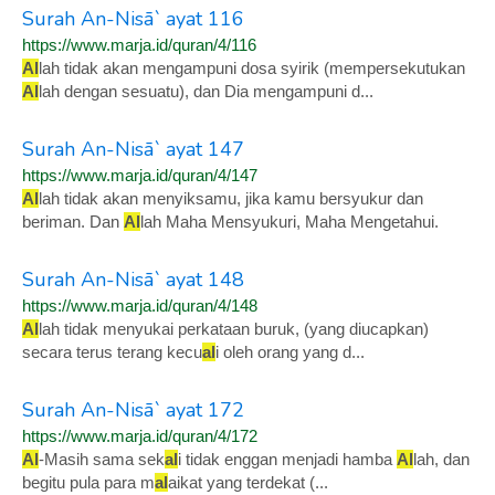
Surah An-Nisā` ayat 116
https://www.marja.id/quran/4/116
Al
lah tidak akan mengampuni dosa syirik (mempersekutukan
Al
lah dengan sesuatu), dan Dia mengampuni d...
Surah An-Nisā` ayat 147
https://www.marja.id/quran/4/147
Al
lah tidak akan menyiksamu, jika kamu bersyukur dan
beriman. Dan
Al
lah Maha Mensyukuri, Maha Mengetahui.
Surah An-Nisā` ayat 148
https://www.marja.id/quran/4/148
Al
lah tidak menyukai perkataan buruk, (yang diucapkan)
secara terus terang kecu
al
i oleh orang yang d...
Surah An-Nisā` ayat 172
https://www.marja.id/quran/4/172
Al
-Masih sama sek
al
i tidak enggan menjadi hamba
Al
lah, dan
begitu pula para m
al
aikat yang terdekat (...