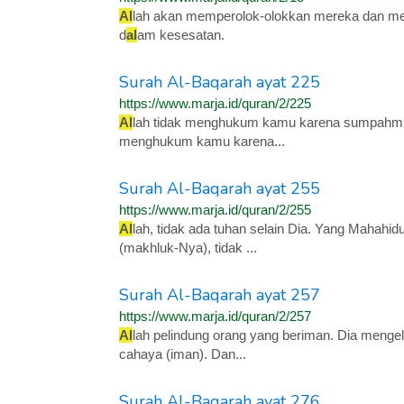
Al
lah akan memperolok-olokkan mereka dan m
d
al
am kesesatan.
Surah Al-Baqarah ayat 225
https://www.marja.id/quran/2/225
Al
lah tidak menghukum kamu karena sumpahmu y
menghukum kamu karena...
Surah Al-Baqarah ayat 255
https://www.marja.id/quran/2/255
Al
lah, tidak ada tuhan selain Dia. Yang Mahah
(makhluk-Nya), tidak ...
Surah Al-Baqarah ayat 257
https://www.marja.id/quran/2/257
Al
lah pelindung orang yang beriman. Dia menge
cahaya (iman). Dan...
Surah Al-Baqarah ayat 276