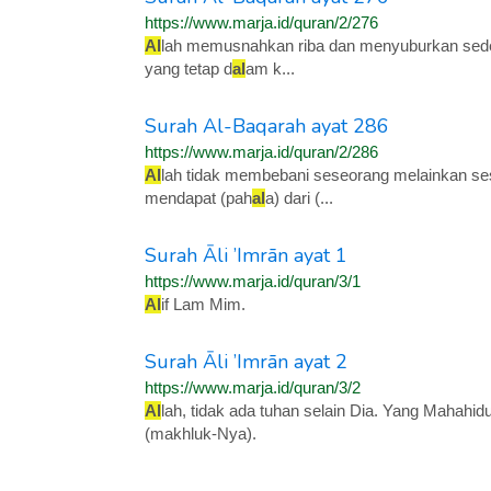
https://www.marja.id/quran/2/276
Al
lah memusnahkan riba dan menyuburkan se
yang tetap d
al
am k...
Surah Al-Baqarah ayat 286
https://www.marja.id/quran/2/286
Al
lah tidak membebani seseorang melainkan s
mendapat (pah
al
a) dari (...
Surah Āli ’Imrān ayat 1
https://www.marja.id/quran/3/1
Al
if Lam Mim.
Surah Āli ’Imrān ayat 2
https://www.marja.id/quran/3/2
Al
lah, tidak ada tuhan selain Dia. Yang Mahah
(makhluk-Nya).