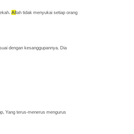
dekah.
Al
lah tidak menyukai setiap orang
esuai dengan kesanggupannya. Dia
idup, Yang terus-menerus mengurus