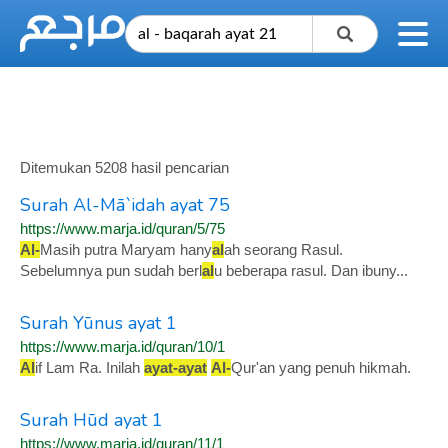
Ditemukan 5208 hasil pencarian
Surah Al-Mā`idah ayat 75
https://www.marja.id/quran/5/75
Al
-
Masih putra Maryam hany
al
ah seorang Rasul.
Sebelumnya pun sudah berl
al
u beberapa rasul. Dan ibuny...
Surah Yūnus ayat 1
https://www.marja.id/quran/10/1
Al
if Lam Ra. Inilah
ayat
-
ayat
Al
-
Qur'an yang penuh hikmah.
Surah Hūd ayat 1
https://www.marja.id/quran/11/1