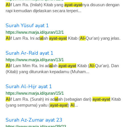
Al
if Lam Ra. (Inilah) Kitab yang
ayat
-
ayat
nya disusun dengan
rapi kemudian dijelaskan secara terperi...
Surah Yūsuf ayat 1
https://www.marja.id/quran/12/1
Al
if Lam Ra. Ini ad
al
ah
ayat
-
ayat
Kitab (
Al
-
Qur'an) yang jelas.
Surah Ar-Ra’d ayat 1
https://www.marja.id/quran/13/1
Al
if Lam Mim Ra. Ini ad
al
ah
ayat
-
ayat
Kitab (
Al
-
Qur'an). Dan
(Kitab) yang diturunkan kepadamu (Muham...
Surah Al-Hijr ayat 1
https://www.marja.id/quran/15/1
Al
if Lam Ra. (Surah) ini ad
al
ah (sebagian dari)
ayat
-
ayat
Kitab
(yang sempurna) yaitu (
ayat
-
ayat
)
Al
...
Surah Az-Zumar ayat 23
https://www.marja.id/quran/39/23