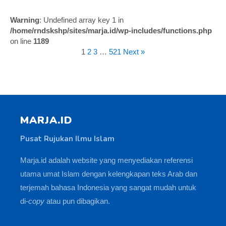
Warning
: Undefined array key 1 in
/home/rndskshp/sites/marja.id/wp-includes/functions.php
on line
1189
1
2
3
…
521
Next »
MARJA.ID
Pusat Rujukan Ilmu Islam
Marja.id adalah website yang menyediakan referensi
utama umat Islam dengan kelengkapan teks Arab dan
terjemah bahasa Indonesia yang sangat mudah untuk
di-
copy
atau pun dibagikan.