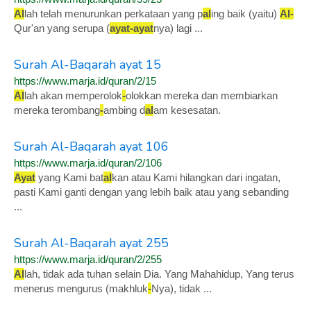
Al
lah telah menurunkan perkataan yang p
al
ing baik (yaitu)
Al
-
Qur'an yang serupa (
ayat
-
ayat
nya) lagi ...
Surah Al-Baqarah ayat 15
https://www.marja.id/quran/2/15
Al
lah akan memperolok
-
olokkan mereka dan membiarkan
mereka terombang
-
ambing d
al
am kesesatan.
Surah Al-Baqarah ayat 106
https://www.marja.id/quran/2/106
Ayat
yang Kami bat
al
kan atau Kami hilangkan dari ingatan,
pasti Kami ganti dengan yang lebih baik atau yang sebanding
...
Surah Al-Baqarah ayat 255
https://www.marja.id/quran/2/255
Al
lah, tidak ada tuhan selain Dia. Yang Mahahidup, Yang terus
menerus mengurus (makhluk
-
Nya), tidak ...