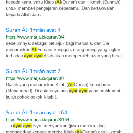
kepada kamu yaitu Kitab (
Al-
Qur'an) dan Hikmah (Sunnah),
untuk memberi pengajaran kepadamu. Dan bertakwalah
kepada Allah dan ...
Surah Āli ’Imrān ayat 4
https://www.marja.id/quran/3/4
sebelumnya, sebagai petunjuk bagi manusia, dan Dia
menurunkan
Al-
Furqan. Sungguh, orang-orang yang ingkar
terhadap
ayat
-
ayat
Allah akan memperoleh azab yang berat...
Surah Āli ’Imrān ayat 7
https://www.marja.id/quran/3/7
Dialah yang menurunkan Kitab (
Al-
Qur'an) kepadamu
(Muhammad). Di antaranya ada
ayat
-
ayat
yang muhkamat,
itulah pokok-pokok Kitab (...
Surah Āli ’Imrān ayat 164
https://www.marja.id/quran/3/164
...a
ayat
-
ayat
-Nya, menyucikan (jiwa) mereka, dan
mengajarkan kepada mereka Kitab (
Al-
Qur'an) dan Hikmah