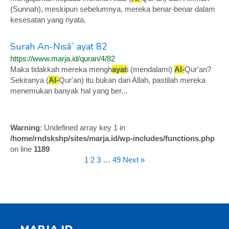
(Sunnah), meskipun sebelumnya, mereka benar-benar dalam
kesesatan yang nyata.
Surah An-Nisā` ayat 82
https://www.marja.id/quran/4/82
Maka tidakkah mereka mengh
ayat
i (mendalami)
Al-
Qur'an?
Sekiranya (
Al-
Qur'an) itu bukan dari Allah, pastilah mereka
menemukan banyak hal yang ber...
Warning
: Undefined array key 1 in
/home/rndskshp/sites/marja.id/wp-includes/functions.php
on line
1189
1
2
3
…
49
Next »