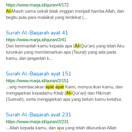
https://www.marja.id/quran/4/172
Al-
Masih sama sekali tidak enggan menjadi hamba Allah, dan
begitu pula para malaikat yang terdekat (...
Surah Al-Baqarah ayat 41
https://www.marja.id/quran/2/41
Dan berimanlah kamu kepada apa (
Al-
Qur'an) yang telah Aku
turunkan yang membenarkan apa (Taurat) yang ada pada
kamu, dan janganlah k...
Surah Al-Baqarah ayat 151
https://www.marja.id/quran/2/151
...ang membacakan
ayat
-
ayat
Kami, menyucikan kamu, dan
mengajarkan kepadamu Kitab (
Al-
Qur'an) dan Hikmah
(Sunnah), serta mengajarkan apa yang belum kamu ketahui.
Surah Al-Baqarah ayat 231
https://www.marja.id/quran/2/231
...Allah kepada kamu, dan apa yang telah diturunkan Allah