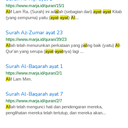
https://www.marja.id/quran/15/1
Al
if Lam Ra. (Surah) ini ad
al
ah (sebagian dari)
ayat
-
ayat
Kitab
(yang sempurna) yaitu (
ayat
-
ayat
)
Al
...
Surah Az-Zumar ayat 23
https://www.marja.id/quran/39/23
Al
lah telah menurunkan perkataan yang p
al
ing baik (yaitu)
Al
-
Qur'an yang serupa (
ayat
-
ayat
nya) lagi ...
Surah Al-Baqarah ayat 1
https://www.marja.id/quran/2/1
Al
if Lam Mim.
Surah Al-Baqarah ayat 7
https://www.marja.id/quran/2/7
Al
lah telah mengunci hati dan pendengaran mereka,
penglihatan mereka telah tertutup, dan mereka akan...