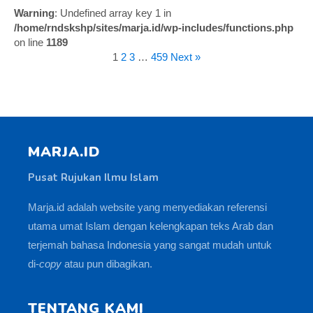
Warning
: Undefined array key 1 in
/home/rndskshp/sites/marja.id/wp-includes/functions.php
on line
1189
1
2
3
…
459
Next »
MARJA.ID
Pusat Rujukan Ilmu Islam
Marja.id adalah website yang menyediakan referensi
utama umat Islam dengan kelengkapan teks Arab dan
terjemah bahasa Indonesia yang sangat mudah untuk
di-
copy
atau pun dibagikan.
TENTANG KAMI