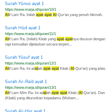
Surah Yūnus ayat 1
https://www.marja.id/quran/10/1
Al
if Lam Ra. Inilah
ayat
-
ayat
Al
-Qur'an yang penuh hikmah.
Surah Hūd ayat 1
https://www.marja.id/quran/11/1
Al
if Lam Ra. (Inilah) Kitab yang
ayat
-
ayat
nya disusun dengan
rapi kemudian dijelaskan secara terperi...
Surah Yūsuf ayat 1
https://www.marja.id/quran/12/1
Al
if Lam Ra. Ini ad
al
ah
ayat
-
ayat
Kitab (
Al
-Qur'an) yang jelas.
Surah Ar-Ra’d ayat 1
https://www.marja.id/quran/13/1
Al
if Lam Mim Ra. Ini ad
al
ah
ayat
-
ayat
Kitab (
Al
-Qur'an). Dan
(Kitab) yang diturunkan kepadamu (Muham...
Surah Al-Hijr ayat 1