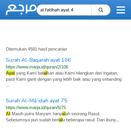
Ditemukan 4581 hasil pencarian
Surah Al-Baqarah ayat 106
https://www.marja.id/quran/2/106
Ayat
yang Kami bat
al
kan atau Kami hilangkan dari ingatan,
pasti Kami ganti dengan yang lebih baik atau yang sebanding
...
Surah Al-Mā`idah ayat 75
https://www.marja.id/quran/5/75
Al
-Masih putra Maryam hany
al
ah seorang Rasul.
Sebelumnya pun sudah berl
al
u beberapa rasul. Dan ibuny...