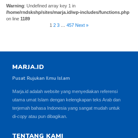
Warning
: Undefined array key 1 in
/home/rndskshp/sites/marja.id/wp-includes/functions.php
on line
1189
1
2
3
…
457
Next »
MARJA.ID
Pusat Rujukan Ilmu Islam
Marja.id adalah website yang menyediakan referensi
utama umat Islam dengan kelengkapan teks Arab dan
terjemah bahasa Indonesia yang sangat mudah untuk
di-
copy
atau pun dibagikan.
TENTANG KAMI