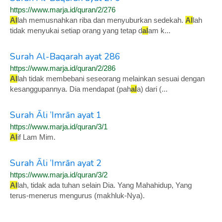
https://www.marja.id/quran/2/276
Al
lah memusnahkan riba dan menyuburkan sedekah.
Al
lah
tidak menyukai setiap orang yang tetap d
al
am k...
Surah Al-Baqarah ayat 286
https://www.marja.id/quran/2/286
Al
lah tidak membebani seseorang melainkan sesuai dengan
kesanggupannya. Dia mendapat (pah
al
a) dari (...
Surah Āli ’Imrān ayat 1
https://www.marja.id/quran/3/1
Al
if Lam Mim.
Surah Āli ’Imrān ayat 2
https://www.marja.id/quran/3/2
Al
lah, tidak ada tuhan selain Dia. Yang Mahahidup, Yang
terus-menerus mengurus (makhluk-Nya).