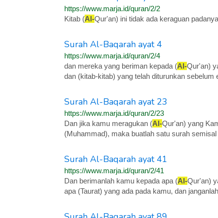
https://www.marja.id/quran/2/2
Kitab (
Al-
Qur'an) ini tidak ada keraguan padany
Surah Al-Baqarah ayat 4
https://www.marja.id/quran/2/4
dan mereka yang beriman kepada (
Al-
Qur'an) 
dan (kitab-kitab) yang telah diturunkan sebelum 
Surah Al-Baqarah ayat 23
https://www.marja.id/quran/2/23
Dan jika kamu meragukan (
Al-
Qur'an) yang Ka
(Muhammad), maka buatlah satu surah semisal 
Surah Al-Baqarah ayat 41
https://www.marja.id/quran/2/41
Dan berimanlah kamu kepada apa (
Al-
Qur'an) 
apa (Taurat) yang ada pada kamu, dan janganlah 
Surah Al-Baqarah ayat 89