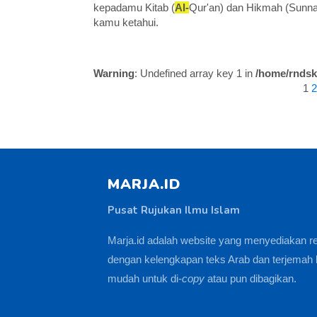
kepadamu Kitab (
Al-
Qur'an) dan Hikmah (Sunna
kamu ketahui.
Warning
: Undefined array key 1 in
/home/rndsk
1
2
MARJA.ID
Pusat Rujukan Ilmu Islam
Marja.id adalah website yang menyediakan r
dengan kelengkapan teks Arab dan terjemah 
mudah untuk di-
copy
atau pun dibagikan.