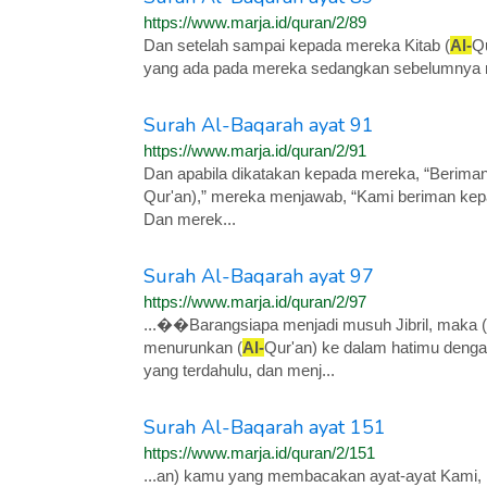
https://www.marja.id/quran/2/89
Dan setelah sampai kepada mereka Kitab (
Al-
Q
yang ada pada mereka sedangkan sebelumnya 
Surah Al-Baqarah ayat 91
https://www.marja.id/quran/2/91
Dan apabila dikatakan kepada mereka, “Berimanl
Qur'an),” mereka menjawab, “Kami beriman kep
Dan merek...
Surah Al-Baqarah ayat 97
https://www.marja.id/quran/2/97
...��Barangsiapa menjadi musuh Jibril, maka (k
menurunkan (
Al-
Qur'an) ke dalam hatimu dengan
yang terdahulu, dan menj...
Surah Al-Baqarah ayat 151
https://www.marja.id/quran/2/151
...an) kamu yang membacakan ayat-ayat Kami,