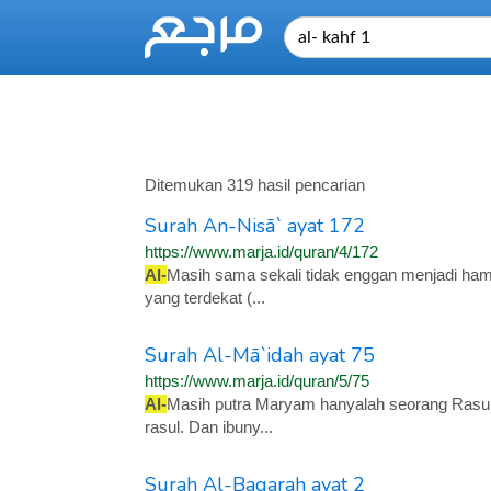
Ditemukan 319 hasil pencarian
Surah An-Nisā` ayat 172
https://www.marja.id/quran/4/172
Al-
Masih sama sekali tidak enggan menjadi hamb
yang terdekat (...
Surah Al-Mā`idah ayat 75
https://www.marja.id/quran/5/75
Al-
Masih putra Maryam hanyalah seorang Rasul
rasul. Dan ibuny...
Surah Al-Baqarah ayat 2