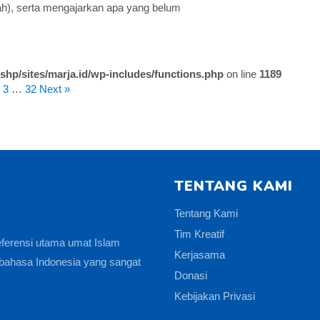
h), serta mengajarkan apa yang belum
shp/sites/marja.id/wp-includes/functions.php
on line
1189
3
…
32
Next »
TENTANG KAMI
Tentang Kami
Tim Kreatif
eferensi utama umat Islam
Kerjasama
bahasa Indonesia yang sangat
Donasi
Kebijakan Privasi