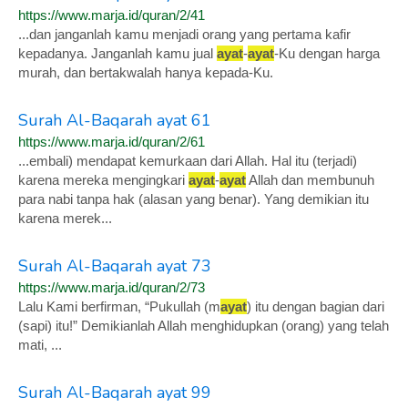
https://www.marja.id/quran/2/41
...dan janganlah kamu menjadi orang yang pertama kafir
kepadanya. Janganlah kamu jual
ayat
-
ayat
-Ku dengan harga
murah, dan bertakwalah hanya kepada-Ku.
Surah Al-Baqarah ayat 61
https://www.marja.id/quran/2/61
...embali) mendapat kemurkaan dari Allah. Hal itu (terjadi)
karena mereka mengingkari
ayat
-
ayat
Allah dan membunuh
para nabi tanpa hak (alasan yang benar). Yang demikian itu
karena merek...
Surah Al-Baqarah ayat 73
https://www.marja.id/quran/2/73
Lalu Kami berfirman, “Pukullah (m
ayat
) itu dengan bagian dari
(sapi) itu!” Demikianlah Allah menghidupkan (orang) yang telah
mati, ...
Surah Al-Baqarah ayat 99