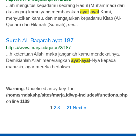
...ah mengutus kepadamu seorang Rasul (Muhammad) dari
(kalangan) kamu yang membacakan
ayat
-
ayat
Kami,
menyucikan kamu, dan mengajarkan kepadamu Kitab (Al-
Qur'an) dan Hikmah (Sunnah), ser...
Surah Al-Baqarah ayat 187
https://www.marja.id/quran/2/187
...h ketentuan Allah, maka janganlah kamu mendekatinya.
Demikianlah Allah menerangkan
ayat
-
ayat
-Nya kepada
manusia, agar mereka bertakwa.
Warning
: Undefined array key 1 in
/home/rndskshp/sites/marja.id/wp-includes/functions.php
on line
1189
1
2
3
…
21
Next »