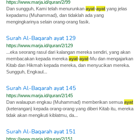
https://www.marja.id/quran/2/99
Dan sungguh, Kami telah menurunkan
ayat
-
ayat
yang jelas
kepadamu (Muhammad), dan tidaklah ada yang
mengingkarinya selain orang-orang fasik.
Surah Al-Baqarah ayat 129
https://www.marja.id/quran/2/129
...eka seorang rasul dari kalangan mereka sendiri, yang akan
membacakan kepada mereka
ayat
-
ayat
-Mu dan mengajarkan
Kitab dan Hikmah kepada mereka, dan menyucikan mereka.
Sungguh, Engkaul...
Surah Al-Baqarah ayat 145
https://www.marja.id/quran/2/145
Dan walaupun engkau (Muhammad) memberikan semua
ayat
(keterangan) kepada orang-orang yang diberi Kitab itu, mereka
tidak akan mengikuti kiblatmu, da...
Surah Al-Baqarah ayat 151
https://www.marja.id/quran/2/151