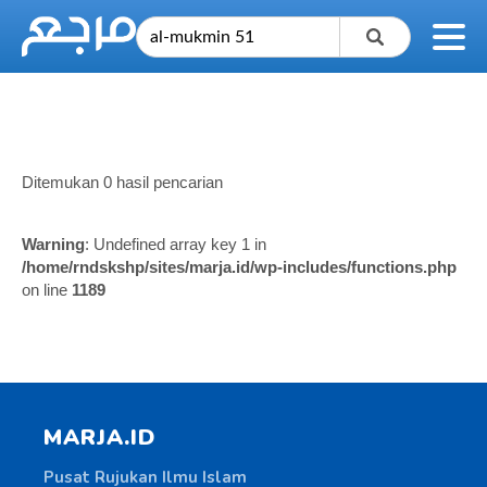
Ditemukan 0 hasil pencarian
Warning
: Undefined array key 1 in
/home/rndskshp/sites/marja.id/wp-includes/functions.php
on line
1189
MARJA.ID
Pusat Rujukan Ilmu Islam