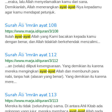
...eraka, lalu Allah menyelamatkan kamu dari sana.
Demikianlah, Allah menerangkan
ayat
-
ayat
-Nya kepadamu
agar kamu mendapat petunjuk.
Surah Āli ’Imrān ayat 108
https://www.marja.id/quran/3/108
Itulah
ayat
-
ayat
Allah yang Kami bacakan kepada kamu
dengan benar, dan Allah tidaklah berkehendak menzalimi...
Surah Āli ’Imrān ayat 112
https://www.marja.id/quran/3/112
...an (selalu) diliputi kesengsaraan. Yang demikian itu karena
mereka mengingkari
ayat
-
ayat
Allah dan membunuh para
nabi, tanpa hak (alasan yang benar). Yang demikian itu karena
mere...
Surah Āli ’Imrān ayat 113
https://www.marja.id/quran/3/113
Mereka itu tidak (seluruhnya) sama. Di antara Ahli Kitab ada
golongan yang jujur, mereka membaca
ayat
-
ayat
Allah pada