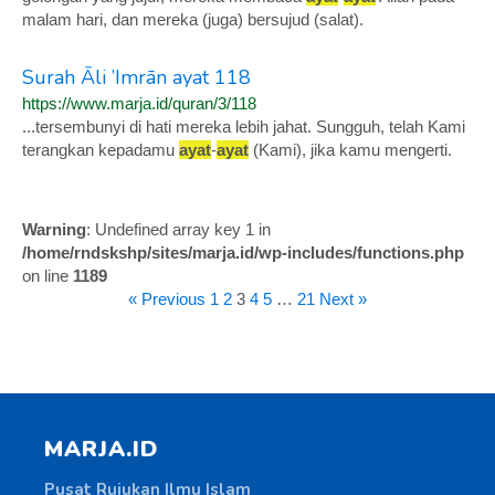
malam hari, dan mereka (juga) bersujud (salat).
Surah Āli ’Imrān ayat 118
https://www.marja.id/quran/3/118
...tersembunyi di hati mereka lebih jahat. Sungguh, telah Kami
terangkan kepadamu
ayat
-
ayat
(Kami), jika kamu mengerti.
Warning
: Undefined array key 1 in
/home/rndskshp/sites/marja.id/wp-includes/functions.php
on line
1189
« Previous
1
2
3
4
5
…
21
Next »
MARJA.ID
Pusat Rujukan Ilmu Islam