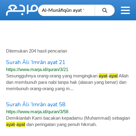
Ditemukan 204 hasil pencarian
Surah Āli ’Imrān ayat 21
https://www.marja.id/quran/3/21
Sesungguhnya orang-orang yang mengingkari
ayat
-
ayat
Allah
dan membunuh para nabi tanpa hak (alasan yang benar) dan
membunuh orang-orang yang m...
Surah Āli ’Imrān ayat 58
https://www.marja.id/quran/3/58
Demikianlah Kami bacakan kepadamu (Muhammad) sebagian
ayat
-
ayat
dan peringatan yang penuh hikmah.