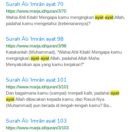
Surah Āli ’Imrān ayat 70
https://www.marja.id/quran/3/70
Wahai Ahli Kitab! Mengapa kamu mengingkari
ayat
-
ayat
Allah,
padahal kamu mengetahui (kebenarannya)?
Surah Āli ’Imrān ayat 98
https://www.marja.id/quran/3/98
Katakanlah (Muhammad), “Wahai Ahli Kitab! Mengapa kamu
mengingkari
ayat
-
ayat
Allah, padahal Allah Maha
Menyaksikan apa yang kamu kerjakan?”
Surah Āli ’Imrān ayat 101
https://www.marja.id/quran/3/101
Dan bagaimana kamu (sampai) menjadi kafir, padahal
ayat
-
ayat
Allah dibacakan kepada kamu, dan Rasul-Nya
(Muhammad) pun berada di tengah-tengah kamu? Ba...
Surah Āli ’Imrān ayat 103
https://www.marja.id/quran/3/103