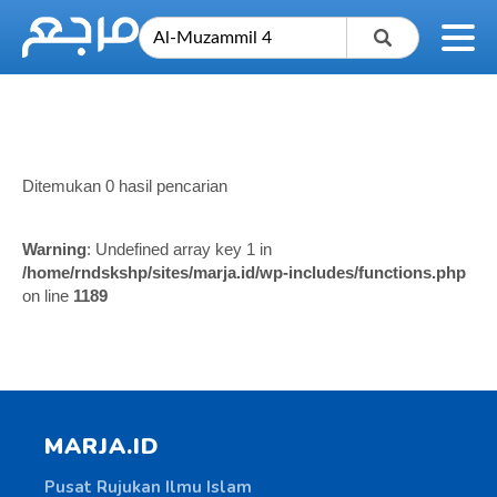
Ditemukan 0 hasil pencarian
Warning
: Undefined array key 1 in
/home/rndskshp/sites/marja.id/wp-includes/functions.php
on line
1189
MARJA.ID
Pusat Rujukan Ilmu Islam