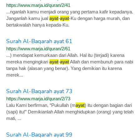
https://www.marja.id/quran/2/41
...nganlah kamu menjadi orang yang pertama kafir kepadanya.
Janganlah kamu jual
ayat
-
ayat
-Ku dengan harga murah, dan
bertakwalah hanya kepada-Ku.
Surah Al-Baqarah ayat 61
https://www.marja.id/quran/2/61
...) mendapat kemurkaan dari Allah. Hal itu (terjadi) karena
mereka mengingkari
ayat
-
ayat
Allah dan membunuh para nabi
tanpa hak (alasan yang benar). Yang demikian itu karena
merek...
Surah Al-Baqarah ayat 73
https://www.marja.id/quran/2/73
Lalu Kami berfirman, “Pukullah (m
ayat
) itu dengan bagian dari
(sapi) itu!” Demikianlah Allah menghidupkan (orang) yang telah
mati, ...
Surah Al-Baqarah ayat 99