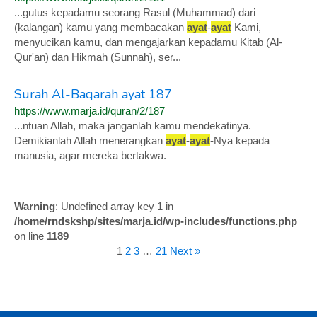
...gutus kepadamu seorang Rasul (Muhammad) dari
(kalangan) kamu yang membacakan
ayat
-
ayat
Kami,
menyucikan kamu, dan mengajarkan kepadamu Kitab (Al-
Qur'an) dan Hikmah (Sunnah), ser...
Surah Al-Baqarah ayat 187
https://www.marja.id/quran/2/187
...ntuan Allah, maka janganlah kamu mendekatinya.
Demikianlah Allah menerangkan
ayat
-
ayat
-Nya kepada
manusia, agar mereka bertakwa.
Warning
: Undefined array key 1 in
/home/rndskshp/sites/marja.id/wp-includes/functions.php
on line
1189
1
2
3
…
21
Next »