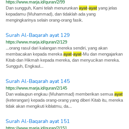
https://www.marja.id/quran/2/99
Dan sungguh, Kami telah menurunkan
ayat
-
ayat
yang jelas
kepadamu (Muhammad), dan tidaklah ada yang
mengingkarinya selain orang-orang fasik.
Surah Al-Baqarah ayat 129
https://www.marja.id/quran/2/129
...orang rasul dari kalangan mereka sendiri, yang akan
membacakan kepada mereka
ayat
-
ayat
-Mu dan mengajarkan
Kitab dan Hikmah kepada mereka, dan menyucikan mereka.
Sungguh, Engkaul...
Surah Al-Baqarah ayat 145
https://www.marja.id/quran/2/145
Dan walaupun engkau (Muhammad) memberikan semua
ayat
(keterangan) kepada orang-orang yang diberi Kitab itu, mereka
tidak akan mengikuti kiblatmu, da...
Surah Al-Baqarah ayat 151
https://www.marja.id/quran/2/151