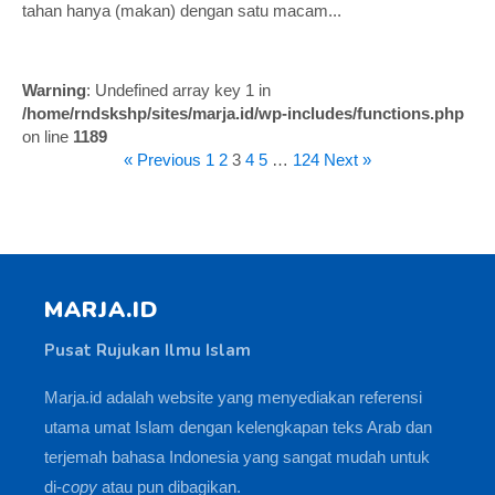
tahan hanya (makan) dengan satu macam...
Warning
: Undefined array key 1 in
/home/rndskshp/sites/marja.id/wp-includes/functions.php
on line
1189
« Previous
1
2
3
4
5
…
124
Next »
MARJA.ID
Pusat Rujukan Ilmu Islam
Marja.id adalah website yang menyediakan referensi
utama umat Islam dengan kelengkapan teks Arab dan
terjemah bahasa Indonesia yang sangat mudah untuk
di-
copy
atau pun dibagikan.