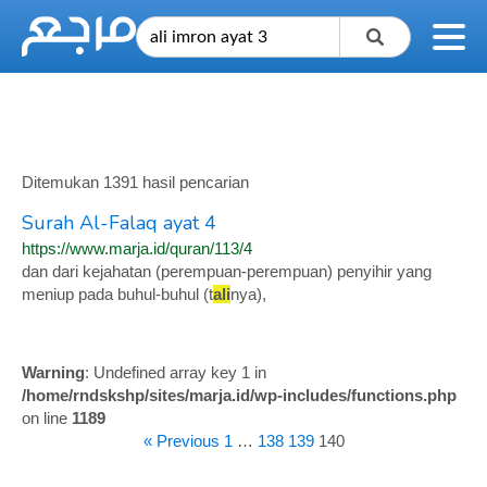
Ditemukan 1391 hasil pencarian
Surah Al-Falaq ayat 4
https://www.marja.id/quran/113/4
dan dari kejahatan (perempuan-perempuan) penyihir yang
meniup pada buhul-buhul (t
ali
nya),
Warning
: Undefined array key 1 in
/home/rndskshp/sites/marja.id/wp-includes/functions.php
on line
1189
« Previous
1
…
138
139
140