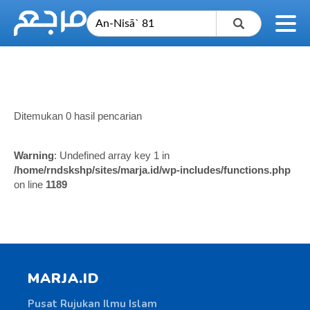
Ditemukan 0 hasil pencarian
Warning
: Undefined array key 1 in
/home/rndskshp/sites/marja.id/wp-includes/functions.php
on line
1189
MARJA.ID
Pusat Rujukan Ilmu Islam