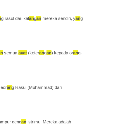
n
g rasul dari kal
an
g
an
mereka sendiri, y
an
g
an
semua
ayat
(keter
an
g
an
) kepada or
an
g-
seor
an
g Rasul (Muhammad) dari
ampur deng
an
istrimu. Mereka adalah