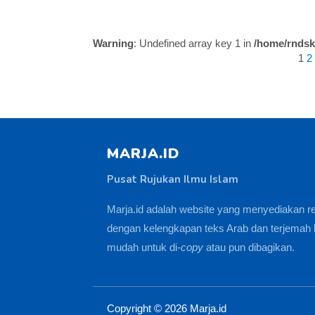
Warning
: Undefined array key 1 in
/home/rndsk
1
2
MARJA.ID
Pusat Rujukan Ilmu Islam
Marja.id adalah website yang menyediakan r
dengan kelengkapan teks Arab dan terjemah 
mudah untuk di-
copy
atau pun dibagikan.
Copyright ©
2026
Marja.id