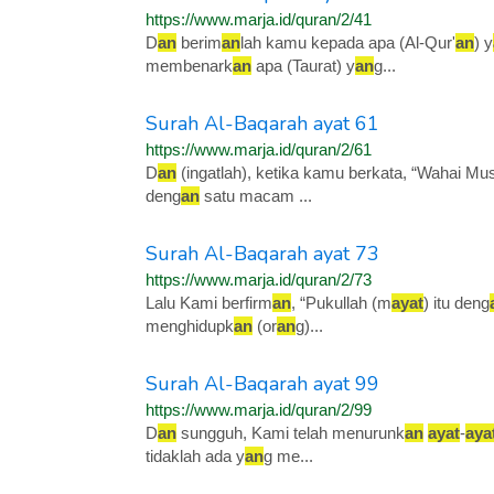
https://www.marja.id/quran/2/41
D
an
berim
an
lah kamu kepada apa (Al-Qur'
an
) y
membenark
an
apa (Taurat) y
an
g...
Surah Al-Baqarah ayat 61
https://www.marja.id/quran/2/61
D
an
(ingatlah), ketika kamu berkata, “Wahai Mus
deng
an
satu macam ...
Surah Al-Baqarah ayat 73
https://www.marja.id/quran/2/73
Lalu Kami berfirm
an
, “Pukullah (m
ayat
) itu deng
menghidupk
an
(or
an
g)...
Surah Al-Baqarah ayat 99
https://www.marja.id/quran/2/99
D
an
sungguh, Kami telah menurunk
an
ayat
-
aya
tidaklah ada y
an
g me...