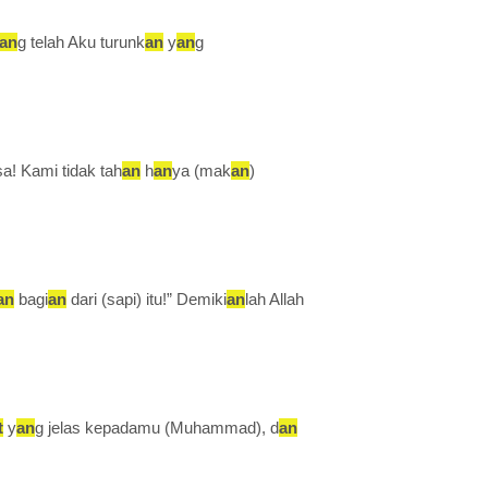
an
g telah Aku turunk
an
y
an
g
a! Kami tidak tah
an
h
an
ya (mak
an
)
an
bagi
an
dari (sapi) itu!” Demiki
an
lah Allah
t
y
an
g jelas kepadamu (Muhammad), d
an