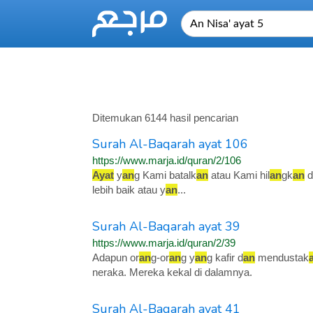
Ditemukan 6144 hasil pencarian
Surah Al-Baqarah ayat 106
https://www.marja.id/quran/2/106
Ayat
y
an
g Kami batalk
an
atau Kami hil
an
gk
an
d
lebih baik atau y
an
...
Surah Al-Baqarah ayat 39
https://www.marja.id/quran/2/39
Adapun or
an
g-or
an
g y
an
g kafir d
an
mendustak
neraka. Mereka kekal di dalamnya.
Surah Al-Baqarah ayat 41