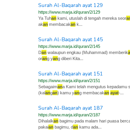
Surah Al-Baqarah ayat 129
https://www.marja.id/quran/2/129
Ya Tuh
an
kami, utuslah di tengah mereka seor
a
ak
an
membacak
an
k...
Surah Al-Baqarah ayat 145
https://www.marja.id/quran/2/145
D
an
walaupun engkau (Muhammad) memberik
or
an
g y
an
g diberi Kita...
Surah Al-Baqarah ayat 151
https://www.marja.id/quran/2/151
Sebagaim
an
a Kami telah mengutus kepadamu 
(kal
an
g
an
) kamu y
an
g membacak
an
ayat
-...
Surah Al-Baqarah ayat 187
https://www.marja.id/quran/2/187
Dihalalk
an
bagimu pada malam hari puasa berc
pakai
an
bagimu, d
an
kamu ada...