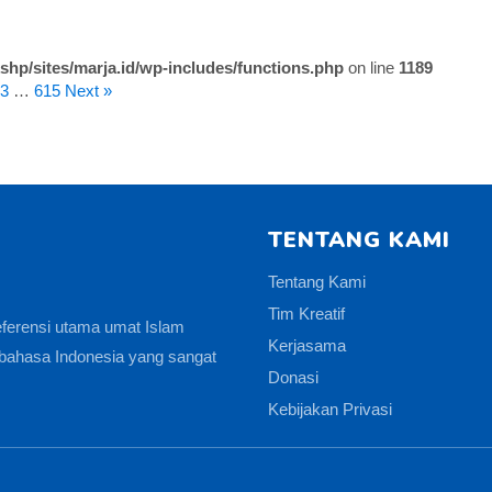
shp/sites/marja.id/wp-includes/functions.php
on line
1189
3
…
615
Next »
TENTANG KAMI
Tentang Kami
Tim Kreatif
eferensi utama umat Islam
Kerjasama
bahasa Indonesia yang sangat
Donasi
Kebijakan Privasi