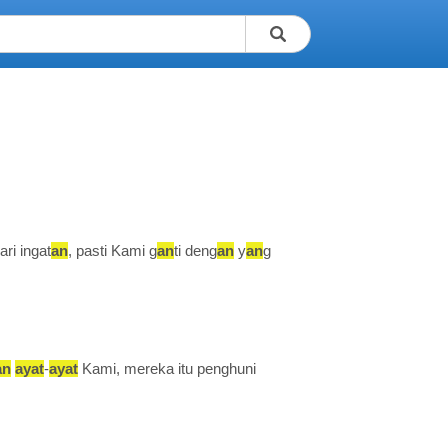
ari ingat
an
, pasti Kami g
an
ti deng
an
y
an
g
an
ayat
-
ayat
Kami, mereka itu penghuni