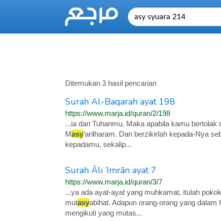
Ditemukan 3 hasil pencarian
Surah Al-Baqarah ayat 198
https://www.marja.id/quran/2/198
...ia dari Tuhanmu. Maka apabila kamu bertolak da
M
asy
’arilharam. Dan berzikirlah kepada-Nya s
kepadamu, sekalip...
Surah Āli ’Imrān ayat 7
https://www.marja.id/quran/3/7
...ya ada ayat-ayat yang muhkamat, itulah pokok
mut
asy
abihat. Adapun orang-orang yang dalam
mengikuti yang mutas...