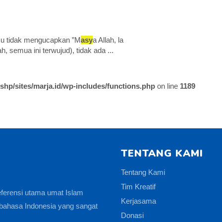
u tidak mengucapkan ”M
asy
a Allah, la
h, semua ini terwujud), tidak ada ...
shp/sites/marja.id/wp-includes/functions.php
on line
1189
TENTANG KAMI
Tentang Kami
Tim Kreatif
eferensi utama umat Islam
Kerjasama
bahasa Indonesia yang sangat
Donasi