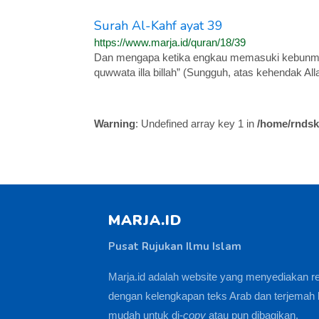
Surah Al-Kahf ayat 39
https://www.marja.id/quran/18/39
Dan mengapa ketika engkau memasuki kebunm
quwwata illa billah” (Sungguh, atas kehendak Alla
Warning
: Undefined array key 1 in
/home/rndsk
MARJA.ID
Pusat Rujukan Ilmu Islam
Marja.id adalah website yang menyediakan r
dengan kelengkapan teks Arab dan terjemah 
mudah untuk di-
copy
atau pun dibagikan.