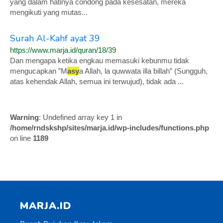
yang dalam hatinya condong pada kesesatan, mereka
mengikuti yang mutas...
Surah Al-Kahf ayat 39
https://www.marja.id/quran/18/39
Dan mengapa ketika engkau memasuki kebunmu tidak
mengucapkan ”M
asy
a Allah, la quwwata illa billah” (Sungguh,
atas kehendak Allah, semua ini terwujud), tidak ada ...
Warning
: Undefined array key 1 in
/home/rndskshp/sites/marja.id/wp-includes/functions.php
on line
1189
MARJA.ID