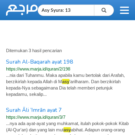
Ditemukan 3 hasil pencarian
Surah Al-Baqarah ayat 198
https://www.marja.id/quran/2/198
...nia dari Tuhanmu. Maka apabila kamu bertolak dari Arafah,
berzikirlah kepada Allah di M
asy
’arilharam. Dan berzikirlah
kepada-Nya sebagaimana Dia telah memberi petunjuk
kepadamu, sekalip...
Surah Āli ’Imrān ayat 7
https://www.marja.id/quran/3/7
...nya ada ayat-ayat yang muhkamat, itulah pokok-pokok Kitab
(Al-Qur'an) dan yang lain mut
asy
abihat. Adapun orang-orang