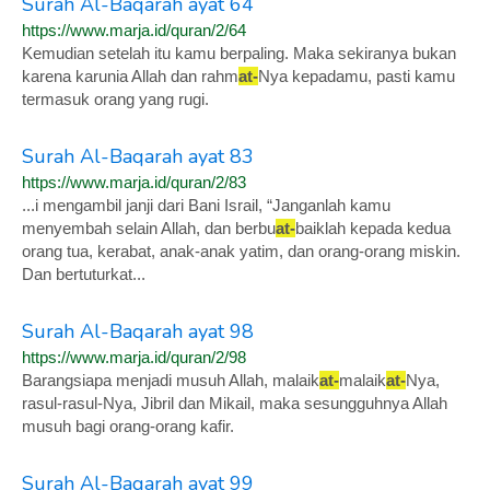
Surah Al-Baqarah ayat 64
https://www.marja.id/quran/2/64
Kemudian setelah itu kamu berpaling. Maka sekiranya bukan
karena karunia Allah dan rahm
at-
Nya kepadamu, pasti kamu
termasuk orang yang rugi.
Surah Al-Baqarah ayat 83
https://www.marja.id/quran/2/83
...i mengambil janji dari Bani Israil, “Janganlah kamu
menyembah selain Allah, dan berbu
at-
baiklah kepada kedua
orang tua, kerabat, anak-anak yatim, dan orang-orang miskin.
Dan bertuturkat...
Surah Al-Baqarah ayat 98
https://www.marja.id/quran/2/98
Barangsiapa menjadi musuh Allah, malaik
at-
malaik
at-
Nya,
rasul-rasul-Nya, Jibril dan Mikail, maka sesungguhnya Allah
musuh bagi orang-orang kafir.
Surah Al-Baqarah ayat 99