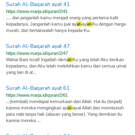
Surah Al-Baqarah ayat 41
https://www.marja.id/quran/2/41
..., dan janganlah kamu menjadi orang yang pertama kafir
kepadanya. Janganlah kamu jual ay
at-
ay
at-
Ku dengan harga
murah, dan bertakwalah hanya kepada-Ku.
Surah Al-Baqarah ayat 47
https://www.marja.id/quran/2/47
Wahai Bani Israil! Ingatlah nikm
at-
Ku yang telah Aku berikan
kepadamu, dan Aku telah melebihkan kamu dari semua umat
yang lain di al...
Surah Al-Baqarah ayat 61
https://www.marja.id/quran/2/61
...(kembali) mendapat kemurkaan dari Allah. Hal itu (terjadi)
karena mereka mengingkari ay
at-
ayat Allah dan membunuh
para nabi tanpa hak (alasan yang benar). Yang demikian itu
karena mereka ...