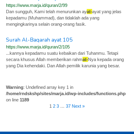
https://www.marja.id/quran/2/99
Dan sungguh, Kami telah menurunkan ay
at-
ayat yang jelas
kepadamu (Muhammad), dan tidaklah ada yang
mengingkarinya selain orang-orang fasik.
Surah Al-Baqarah ayat 105
https://www.marja.id/quran/2/105
...kannya kepadamu suatu kebaikan dari Tuhanmu. Tetapi
secara khusus Allah memberikan rahm
at-
Nya kepada orang
yang Dia kehendaki. Dan Allah pemilik karunia yang besar.
Warning
: Undefined array key 1 in
/home/rndskshp/sites/marja.id/wp-includes/functions.php
on line
1189
1
2
3
…
37
Next »