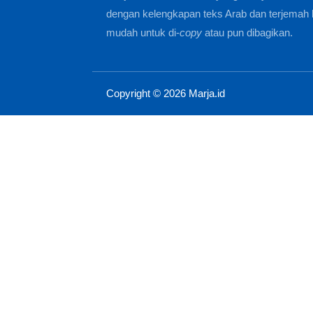
dengan kelengkapan teks Arab dan terjemah 
mudah untuk di-
copy
atau pun dibagikan.
Copyright ©
2026
Marja.id