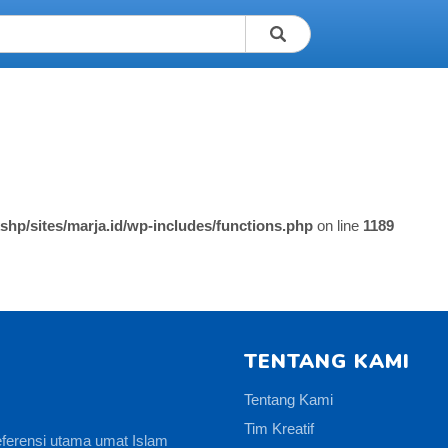
shp/sites/marja.id/wp-includes/functions.php
on line
1189
TENTANG KAMI
Tentang Kami
Tim Kreatif
eferensi utama umat Islam