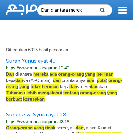
Ditemukan 6015 hasil pencarian
Surah Yūnus ayat 40
https://www.marja.id/quran/10/40
Dan
di antara
mereka
ada
orang-orang
yang
beriman
kepa
dan
ya (Al-Qur'an),
dan
di antaranya
ada
(
pula
)
orang-
orang
yang
tidak
beriman
kepa
dan
ya. Se
dan
gkan
Tuhanmu
lebih
mengetahui
tentang
orang-orang
yang
berbuat
kerusakan
.
Surah Asy-Syūrā ayat 18
https://www.marja.id/quran/42/18
Orang-orang
yang
tidak
percaya a
dan
ya hari Kiamat