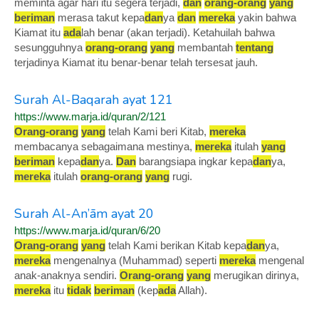
meminta agar hari itu segera terjadi,
dan
orang-orang
yang
beriman
merasa takut kepa
dan
ya
dan
mereka
yakin bahwa
Kiamat itu
ada
lah benar (akan terjadi). Ketahuilah bahwa
sesungguhnya
orang-orang
yang
membantah
tentang
terjadinya Kiamat itu benar-benar telah tersesat jauh.
Surah Al-Baqarah ayat 121
https://www.marja.id/quran/2/121
Orang-orang
yang
telah Kami beri Kitab,
mereka
membacanya sebagaimana mestinya,
mereka
itulah
yang
beriman
kepa
dan
ya.
Dan
barangsiapa ingkar kepa
dan
ya,
mereka
itulah
orang-orang
yang
rugi.
Surah Al-An’ām ayat 20
https://www.marja.id/quran/6/20
Orang-orang
yang
telah Kami berikan Kitab kepa
dan
ya,
mereka
mengenalnya (Muhammad) seperti
mereka
mengenal
anak-anaknya sendiri.
Orang-orang
yang
merugikan dirinya,
mereka
itu
tidak
beriman
(kep
ada
Allah).