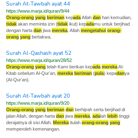
Surah At-Tawbah ayat 44
https://www.marja.id/quran/9/44
Orang-orang
yang
beriman
kep
ada
Allah
dan
hari kemudian,
tidak
akan meminta izin (
tidak
ikut) kep
ada
mu untuk berjihad
dengan harta
dan
jiwa
mereka
. Allah
mengetahui
orang-
orang
yang
bertakwa.
Surah Al-Qashash ayat 52
https://www.marja.id/quran/28/52
Orang-orang
yang
telah Kami berikan kep
ada
mereka
Al-
Kitab sebelum Al-Qur'an,
mereka
beriman
(
pula
) kepa
dan
ya
(Al-Qur'an).
Surah At-Tawbah ayat 20
https://www.marja.id/quran/9/20
Orang-orang
yang
beriman
dan
berhijrah serta berjihad di
jalan Allah, dengan harta
dan
jiwa
mereka
,
ada
lah
lebih
tinggi
derajatnya di sisi Allah.
Mereka
itulah
orang-orang
yang
memperoleh kemenangan.