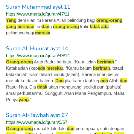
Surah Muhammad ayat 11
https://www.marja.id/quran/47/11
Yang
demikian itu karena Allah pelindung bagi
orang-orang
yang
beriman
; se
dan
g
orang-orang
kafir
tidak
ada
pelindung bagi
mereka
.
Surah Al-Hujurāt ayat 14
https://www.marja.id/quran/49/14
Orang-orang
Arab Badui berkata, “Kami telah
beriman
.”
Katakanlah (kep
ada
mereka
), “Kamu belum
beriman
, tetapi
katakanlah ‘Kami telah tunduk (Islam),’ karena iman belum
masuk ke dalam hatimu.
Dan
jika kamu taat kep
ada
Allah
dan
Rasul-Nya, Dia
tidak
akan mengurangi sedikit pun (pahala)
amal perbuatanmu. Sungguh, Allah Maha Pengampun, Maha
Penya
yang
.”
Surah At-Tawbah ayat 67
https://www.marja.id/quran/9/67
Orang-orang
munafik laki-laki
dan
perempuan, satu dengan