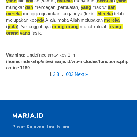
yang
lain
ada
lah (sama),
mereka
menyuruh (
berbuat
)
yang
mungkar
dan
mencegah (perbuatan)
yang
makruf
dan
mereka
menggenggamkan tangannya (kikir).
Mereka
telah
melupakan kep
ada
Allah, maka Allah melupakan
mereka
(
pula
). Sesungguhnya
orang-orang
munafik itulah
orang-
orang
yang
fasik.
Warning
: Undefined array key 1 in
/home/rndskshp/sites/marja.id/wp-includes/functions.php
on line
1189
1
2
3
…
602
Next »
MARJA.ID
Pusat Rujukan Ilmu Islam