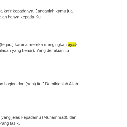
a kafir kepadanya. Janganlah kamu jual
alah hanya kepada-Ku.
u (terjadi) karena mereka mengingkari
ayat
-
lasan yang benar). Yang demikian itu
an bagian dari (sapi) itu!” Demikianlah Allah
t
yang jelas kepadamu (Muhammad), dan
rang fasik.