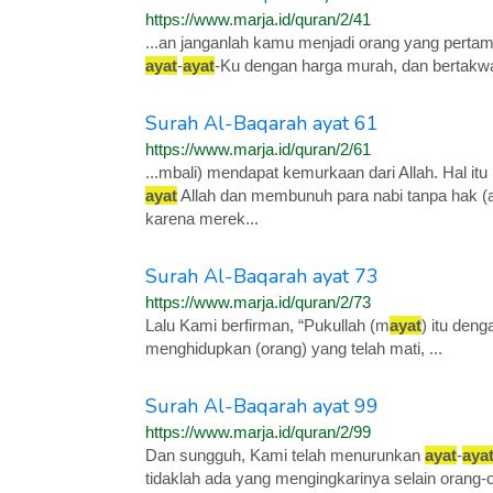
https://www.marja.id/quran/2/41
...an janganlah kamu menjadi orang yang pertam
ayat
-
ayat
-Ku dengan harga murah, dan bertakw
Surah Al-Baqarah ayat 61
https://www.marja.id/quran/2/61
...mbali) mendapat kemurkaan dari Allah. Hal it
ayat
Allah dan membunuh para nabi tanpa hak (a
karena merek...
Surah Al-Baqarah ayat 73
https://www.marja.id/quran/2/73
Lalu Kami berfirman, “Pukullah (m
ayat
) itu deng
menghidupkan (orang) yang telah mati, ...
Surah Al-Baqarah ayat 99
https://www.marja.id/quran/2/99
Dan sungguh, Kami telah menurunkan
ayat
-
aya
tidaklah ada yang mengingkarinya selain orang-o