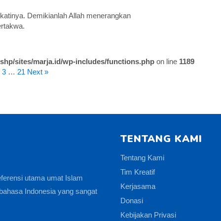
ekatinya. Demikianlah Allah menerangkan
rtakwa.
shp/sites/marja.id/wp-includes/functions.php
on line
1189
3
…
21
Next »
TENTANG KAMI
Tentang Kami
Tim Kreatif
eferensi utama umat Islam
Kerjasama
bahasa Indonesia yang sangat
Donasi
Kebijakan Privasi