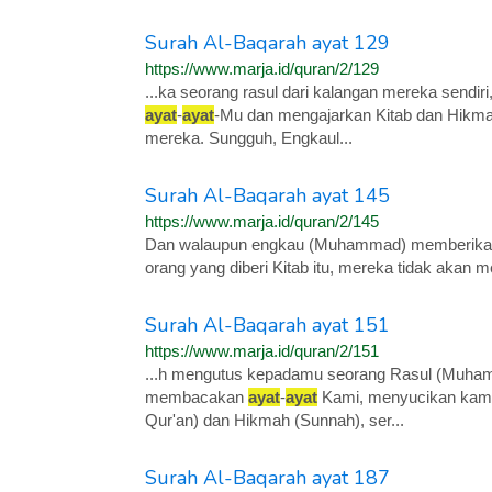
Surah Al-Baqarah ayat 129
https://www.marja.id/quran/2/129
...ka seorang rasul dari kalangan mereka send
ayat
-
ayat
-Mu dan mengajarkan Kitab dan Hikm
mereka. Sungguh, Engkaul...
Surah Al-Baqarah ayat 145
https://www.marja.id/quran/2/145
Dan walaupun engkau (Muhammad) memberik
orang yang diberi Kitab itu, mereka tidak akan me
Surah Al-Baqarah ayat 151
https://www.marja.id/quran/2/151
...h mengutus kepadamu seorang Rasul (Muham
membacakan
ayat
-
ayat
Kami, menyucikan kamu
Qur'an) dan Hikmah (Sunnah), ser...
Surah Al-Baqarah ayat 187