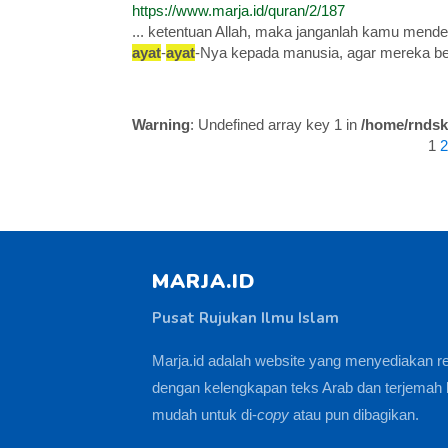
https://www.marja.id/quran/2/187
... ketentuan Allah, maka janganlah kamu mend
ayat
-
ayat
-Nya kepada manusia, agar mereka be
Warning
: Undefined array key 1 in
/home/rndsk
1
2
MARJA.ID
Pusat Rujukan Ilmu Islam
Marja.id adalah website yang menyediakan r
dengan kelengkapan teks Arab dan terjemah 
mudah untuk di-
copy
atau pun dibagikan.