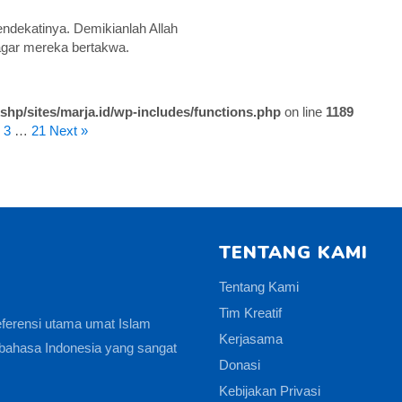
endekatinya. Demikianlah Allah
gar mereka bertakwa.
shp/sites/marja.id/wp-includes/functions.php
on line
1189
3
…
21
Next »
TENTANG KAMI
Tentang Kami
Tim Kreatif
eferensi utama umat Islam
Kerjasama
bahasa Indonesia yang sangat
Donasi
Kebijakan Privasi