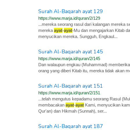
Surah Al-Baqarah ayat 129
https://www.marja.id/quran/2/129
...mereka seorang rasul dari kalangan mereka
mereka
ayat
-
ayat
-Mu dan mengajarkan Kitab d
menyucikan mereka. Sungguh, Engkaul...
Surah Al-Baqarah ayat 145
https://www.marja.id/quran/2/145
Dan walaupun engkau (Muhammad) memberik
orang yang diberi Kitab itu, mereka tidak akan me
Surah Al-Baqarah ayat 151
https://www.marja.id/quran/2/151
...telah mengutus kepadamu seorang Rasul (M
membacakan
ayat
-
ayat
Kami, menyucikan kamu
Qur'an) dan Hikmah (Sunnah), ser...
Surah Al-Baqarah ayat 187