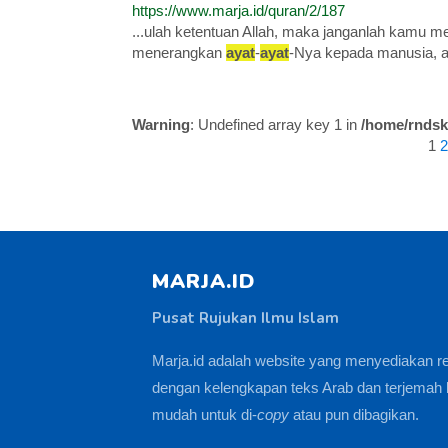
https://www.marja.id/quran/2/187
...ulah ketentuan Allah, maka janganlah kamu m
menerangkan
ayat
-
ayat
-Nya kepada manusia, a
Warning
: Undefined array key 1 in
/home/rndsk
1
2
MARJA.ID
Pusat Rujukan Ilmu Islam
Marja.id adalah website yang menyediakan r
dengan kelengkapan teks Arab dan terjemah 
mudah untuk di-
copy
atau pun dibagikan.