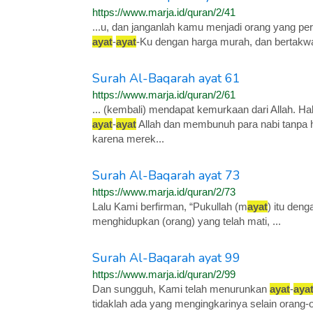
https://www.marja.id/quran/2/41
...u, dan janganlah kamu menjadi orang yang pe
ayat
-
ayat
-Ku dengan harga murah, dan bertakw
Surah Al-Baqarah ayat 61
https://www.marja.id/quran/2/61
... (kembali) mendapat kemurkaan dari Allah. Hal
ayat
-
ayat
Allah dan membunuh para nabi tanpa h
karena merek...
Surah Al-Baqarah ayat 73
https://www.marja.id/quran/2/73
Lalu Kami berfirman, “Pukullah (m
ayat
) itu deng
menghidupkan (orang) yang telah mati, ...
Surah Al-Baqarah ayat 99
https://www.marja.id/quran/2/99
Dan sungguh, Kami telah menurunkan
ayat
-
aya
tidaklah ada yang mengingkarinya selain orang-o