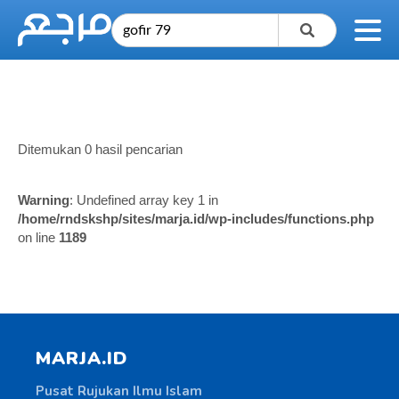
Ditemukan 0 hasil pencarian
Warning
: Undefined array key 1 in
/home/rndskshp/sites/marja.id/wp-includes/functions.php
on line
1189
MARJA.ID
Pusat Rujukan Ilmu Islam