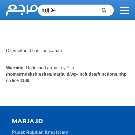
Ditemukan 0 hasil pencarian
Warning
: Undefined array key 1 in
/home/rndskshp/sites/marja.id/wp-includes/functions.php
on line
1189
MARJA.ID
Pusat Rujukan Ilmu Islam