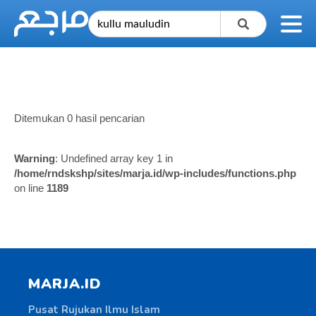
Ditemukan 0 hasil pencarian
Warning
: Undefined array key 1 in
/home/rndskshp/sites/marja.id/wp-includes/functions.php
on line
1189
MARJA.ID
Pusat Rujukan Ilmu Islam