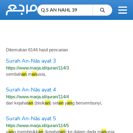
Ditemukan 6144 hasil pencarian
Surah An-Nās ayat 3
https://www.marja.id/quran/114/3
sembah
an
m
an
usia,
Surah An-Nās ayat 4
https://www.marja.id/quran/114/4
dari kejahat
an
(bisik
an
) set
an
y
an
g bersembunyi,
Surah An-Nās ayat 5
https://www.marja.id/quran/114/5
y
an
g membisikk
an
(kejahat
an
) ke dalam dada m
an
usia,