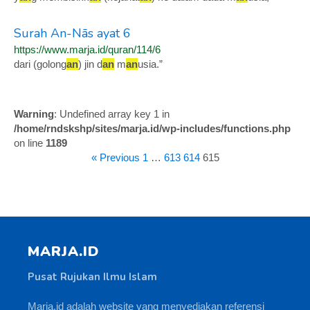
Surah An-Nās ayat 6
https://www.marja.id/quran/114/6
dari (golong
an
) jin d
an
m
an
usia.”
Warning
: Undefined array key 1 in
/home/rndskshp/sites/marja.id/wp-includes/functions.php
on line
1189
« Previous
1
…
613
614
615
MARJA.ID
Pusat Rujukan Ilmu Islam
Marja.id adalah website yang menyediakan referensi