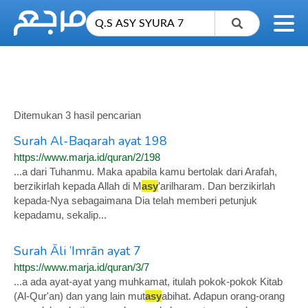
Ditemukan 3 hasil pencarian
Surah Al-Baqarah ayat 198
https://www.marja.id/quran/2/198
...a dari Tuhanmu. Maka apabila kamu bertolak dari Arafah,
berzikirlah kepada Allah di M
asy
’arilharam. Dan berzikirlah
kepada-Nya sebagaimana Dia telah memberi petunjuk
kepadamu, sekalip...
Surah Āli ’Imrān ayat 7
https://www.marja.id/quran/3/7
...a ada ayat-ayat yang muhkamat, itulah pokok-pokok Kitab
(Al-Qur'an) dan yang lain mut
asy
abihat. Adapun orang-orang