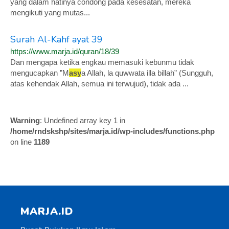
yang dalam hatinya condong pada kesesatan, mereka
mengikuti yang mutas...
Surah Al-Kahf ayat 39
https://www.marja.id/quran/18/39
Dan mengapa ketika engkau memasuki kebunmu tidak
mengucapkan ”M
asy
a Allah, la quwwata illa billah” (Sungguh,
atas kehendak Allah, semua ini terwujud), tidak ada ...
Warning
: Undefined array key 1 in
/home/rndskshp/sites/marja.id/wp-includes/functions.php
on line
1189
MARJA.ID