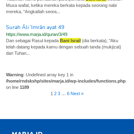
Musa wafat, ketika mereka berkata kepada seorang nabi
mereka, “Angkatlah seora...
Surah Āli ’Imrān ayat 49
https://www.marja.id/quran/3/49
Dan sebagai Rasul kepada
Bani Israil
(dia berkata), “Aku
telah datang kepada kamu dengan sebuah tanda (mukjizat)
dari Tuhan...
Warning
: Undefined array key 1 in
/home/rndskshp/sites/marja.id/wp-includes/functions.php
on line
1189
1
2
3
…
6
Next »