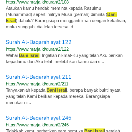
https://www.marja.id/quran/2/108
Ataukah kamu hendak meminta kepada Rasulmu
(Muhammad) seperti halnya Musa (pernah) diminta (
Bani
Israil
) dahulu? Barangsiapa mengganti iman dengan kekafiran,
maka sungguh, dia telah tersesat d...
Surah Al-Baqarah ayat 122
https://www.marja.id/quran/2/122
Wahai
Bani Israil
! Ingatlah nikmat-Ku yang telah Aku berikan
kepadamu dan Aku telah melebihkan kamu dari s...
Surah Al-Baqarah ayat 211
https://www.marja.id/quran/2/211
Tanyakanlah kepada
Bani Israil
, berapa banyak bukti nyata
yang telah Kami berikan kepada mereka. Barangsiapa
menukar ni...
Surah Al-Baqarah ayat 246
https://www.marja.id/quran/2/246
Tidakkah kamu perhatikan para pemuka
Bani Israil
setelah