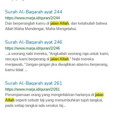
Surah Al-Baqarah ayat 244
https://www.marja.id/quran/2/244
Dan berperanglah kamu di
jalan Allah
, dan ketahuilah bahwa
Allah Maha Mendengar, Maha Mengetahui.
Surah Al-Baqarah ayat 246
https://www.marja.id/quran/2/246
...a seorang nabi mereka, “Angkatlah seorang raja untuk kami,
niscaya kami berperang di
jalan Allah
.” Nabi mereka
menjawab, “Jangan-jangan jika diwajibkan atasmu berperang,
kamu tidak ...
Surah Al-Baqarah ayat 261
https://www.marja.id/quran/2/261
Perumpamaan orang yang menginfakkan hartanya di
jalan
Allah
seperti sebutir biji yang menumbuhkan tujuh tangkai,
pada setiap tangkai ada seratus bij...