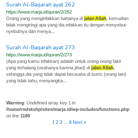
Surah Al-Baqarah ayat 262
https://www.marja.id/quran/2/262
Orang yang menginfakkan hartanya di
jalan Allah
, kemudian
tidak mengiringi apa yang dia infakkan itu dengan menyebut-
nyebutnya dan menya...
Surah Al-Baqarah ayat 273
https://www.marja.id/quran/2/273
(Apa yang kamu infakkan) adalah untuk orang-orang fakir
yang terhalang (usahanya karena jihad) di
jalan Allah
,
sehingga dia yang tidak dapat berusaha di bumi; (orang lain)
yang tidak tahu, menyangka...
Warning
: Undefined array key 1 in
/home/rndskshp/sites/marja.id/wp-includes/functions.php
on line
1189
1
2
3
…
8
Next »