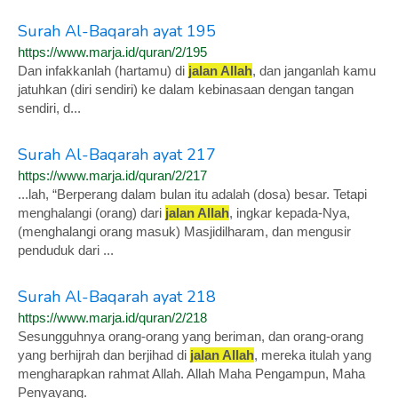
Surah Al-Baqarah ayat 195
https://www.marja.id/quran/2/195
Dan infakkanlah (hartamu) di
jalan Allah
, dan janganlah kamu
jatuhkan (diri sendiri) ke dalam kebinasaan dengan tangan
sendiri, d...
Surah Al-Baqarah ayat 217
https://www.marja.id/quran/2/217
...lah, “Berperang dalam bulan itu adalah (dosa) besar. Tetapi
menghalangi (orang) dari
jalan Allah
, ingkar kepada-Nya,
(menghalangi orang masuk) Masjidilharam, dan mengusir
penduduk dari ...
Surah Al-Baqarah ayat 218
https://www.marja.id/quran/2/218
Sesungguhnya orang-orang yang beriman, dan orang-orang
yang berhijrah dan berjihad di
jalan Allah
, mereka itulah yang
mengharapkan rahmat Allah. Allah Maha Pengampun, Maha
Penyayang.