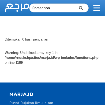
Ditemukan 0 hasil pencarian
Warning
: Undefined array key 1 in
/home/rndskshp/sites/marja.id/wp-includes/functions.php
on line
1189
MARJA.ID
Pusat Rujukan Ilmu Islam