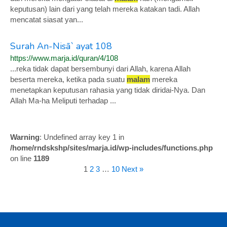
keputusan) lain dari yang telah mereka katakan tadi. Allah
mencatat siasat yan...
Surah An-Nisā` ayat 108
https://www.marja.id/quran/4/108
...reka tidak dapat bersembunyi dari Allah, karena Allah
beserta mereka, ketika pada suatu
malam
mereka
menetapkan keputusan rahasia yang tidak diridai-Nya. Dan
Allah Ma-ha Meliputi terhadap ...
Warning
: Undefined array key 1 in
/home/rndskshp/sites/marja.id/wp-includes/functions.php
on line
1189
1
2
3
…
10
Next »