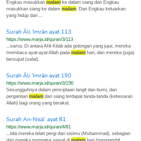
Engkau masukkan
malam
ke dalam siang dan Engkau
masukkan siang ke dalam
malam
. Dan Engkau keluarkan
yang hidup dari ...
Surah Āli ’Imrān ayat 113
https://www.marja.id/quran/3/113
...sama. Di antara Ahli Kitab ada golongan yang jujur, mereka
membaca ayat-ayat Allah pada
malam
hari, dan mereka (juga)
bersujud (salat).
Surah Āli ’Imrān ayat 190
https://www.marja.id/quran/3/190
Sesungguhnya dalam penciptaan langit dan bumi, dan
pergantian
malam
dan siang terdapat tanda-tanda (kebesaran
Allah) bagi orang yang berakal,
Surah An-Nisā` ayat 81
https://www.marja.id/quran/4/81
...bila mereka telah pergi dari sisimu (Muhammad), sebagian
dari mereka mengatur siasat di
malam
hari (mengambil