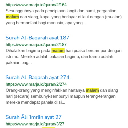
https://www.marja.id/quran/2/164
Sesungguhnya pada penciptaan langit dan bumi, pergantian
malam
dan siang, kapal yang berlayar di laut dengan (muatan)
yang bermanfaat bagi manusia, apa yang ...
Surah Al-Baqarah ayat 187
https://www.marja.id/quran/2/187
Dihalalkan bagimu pada
malam
hari puasa bercampur dengan
istrimu. Mereka adalah pakaian bagimu, dan kamu adalah
pakaian bag...
Surah Al-Baqarah ayat 274
https://www.marja.id/quran/2/274
Orang-orang yang menginfakkan hartanya
malam
dan siang
hari (secara) sembunyi-sembunyi maupun terang-terangan,
mereka mendapat pahala di si...
Surah Āli ’Imrān ayat 27
https://www.marja.id/quran/3/27