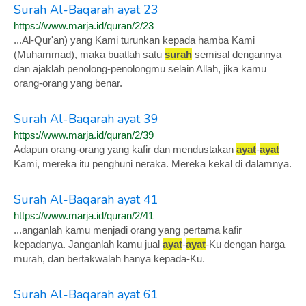
Surah Al-Baqarah ayat 23
https://www.marja.id/quran/2/23
...Al-Qur'an) yang Kami turunkan kepada hamba Kami
(Muhammad), maka buatlah satu
surah
semisal dengannya
dan ajaklah penolong-penolongmu selain Allah, jika kamu
orang-orang yang benar.
Surah Al-Baqarah ayat 39
https://www.marja.id/quran/2/39
Adapun orang-orang yang kafir dan mendustakan
ayat
-
ayat
Kami, mereka itu penghuni neraka. Mereka kekal di dalamnya.
Surah Al-Baqarah ayat 41
https://www.marja.id/quran/2/41
...anganlah kamu menjadi orang yang pertama kafir
kepadanya. Janganlah kamu jual
ayat
-
ayat
-Ku dengan harga
murah, dan bertakwalah hanya kepada-Ku.
Surah Al-Baqarah ayat 61