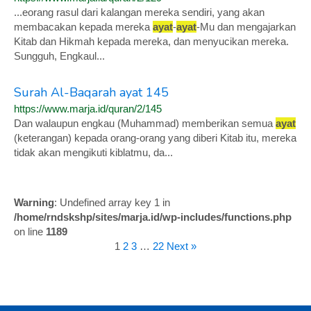
...eorang rasul dari kalangan mereka sendiri, yang akan
membacakan kepada mereka
ayat
-
ayat
-Mu dan mengajarkan
Kitab dan Hikmah kepada mereka, dan menyucikan mereka.
Sungguh, Engkaul...
Surah Al-Baqarah ayat 145
https://www.marja.id/quran/2/145
Dan walaupun engkau (Muhammad) memberikan semua
ayat
(keterangan) kepada orang-orang yang diberi Kitab itu, mereka
tidak akan mengikuti kiblatmu, da...
Warning
: Undefined array key 1 in
/home/rndskshp/sites/marja.id/wp-includes/functions.php
on line
1189
1
2
3
…
22
Next »