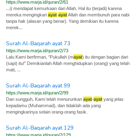
https://www.marja.id/quran/2/61
...i) mendapat kemurkaan dari Allah. Hal itu (terjadi) karena
mereka mengingkari
ayat
-
ayat
Allah dan membunuh para nabi
tanpa hak (alasan yang benar). Yang demikian itu karena
merek...
Surah Al-Baqarah ayat 73
https://www.marja.id/quran/2/73
Lalu Kami berfirman, “Pukullah (m
ayat
) itu dengan bagian dari
(sapi) itu!” Demikianlah Allah menghidupkan (orang) yang telah
mati, ...
Surah Al-Baqarah ayat 99
https://www.marja.id/quran/2/99
Dan sungguh, Kami telah menurunkan
ayat
-
ayat
yang jelas
kepadamu (Muhammad), dan tidaklah ada yang
mengingkarinya selain orang-orang fasik.
Surah Al-Baqarah ayat 129
https://www.marja.id/quran/2/129