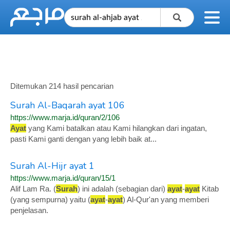
Ditemukan 214 hasil pencarian
Surah Al-Baqarah ayat 106
https://www.marja.id/quran/2/106
Ayat
yang Kami batalkan atau Kami hilangkan dari ingatan,
pasti Kami ganti dengan yang lebih baik at...
Surah Al-Hijr ayat 1
https://www.marja.id/quran/15/1
Alif Lam Ra. (
Surah
) ini adalah (sebagian dari)
ayat
-
ayat
Kitab
(yang sempurna) yaitu (
ayat
-
ayat
) Al-Qur'an yang memberi
penjelasan.