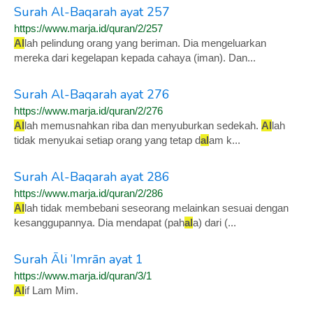
Surah Al-Baqarah ayat 257
https://www.marja.id/quran/2/257
Al
lah pelindung orang yang beriman. Dia mengeluarkan
mereka dari kegelapan kepada cahaya (iman). Dan...
Surah Al-Baqarah ayat 276
https://www.marja.id/quran/2/276
Al
lah memusnahkan riba dan menyuburkan sedekah.
Al
lah
tidak menyukai setiap orang yang tetap d
al
am k...
Surah Al-Baqarah ayat 286
https://www.marja.id/quran/2/286
Al
lah tidak membebani seseorang melainkan sesuai dengan
kesanggupannya. Dia mendapat (pah
al
a) dari (...
Surah Āli ’Imrān ayat 1
https://www.marja.id/quran/3/1
Al
if Lam Mim.