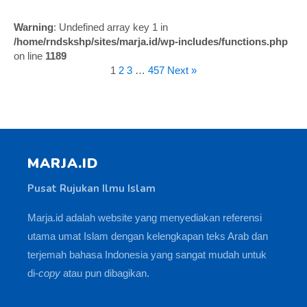
Warning
: Undefined array key 1 in
/home/rndskshp/sites/marja.id/wp-includes/functions.php
on line
1189
1
2
3
…
457
Next »
MARJA.ID
Pusat Rujukan Ilmu Islam
Marja.id adalah website yang menyediakan referensi
utama umat Islam dengan kelengkapan teks Arab dan
terjemah bahasa Indonesia yang sangat mudah untuk
di-
copy
atau pun dibagikan.