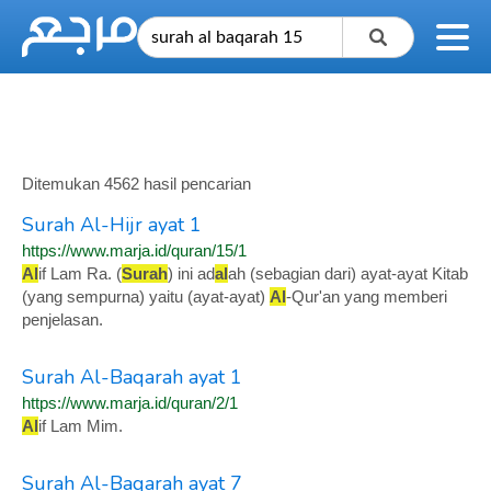
Ditemukan 4562 hasil pencarian
Surah Al-Hijr ayat 1
https://www.marja.id/quran/15/1
Al
if Lam Ra. (
Surah
) ini ad
al
ah (sebagian dari) ayat-ayat Kitab
(yang sempurna) yaitu (ayat-ayat)
Al
-Qur'an yang memberi
penjelasan.
Surah Al-Baqarah ayat 1
https://www.marja.id/quran/2/1
Al
if Lam Mim.
Surah Al-Baqarah ayat 7