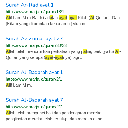
Surah Ar-Ra’d ayat 1
https://www.marja.id/quran/13/1
Al
if Lam Mim Ra. Ini ad
al
ah
ayat
-
ayat
Kitab (
Al
-Qur'an). Dan
(Kitab) yang diturunkan kepadamu (Muham...
Surah Az-Zumar ayat 23
https://www.marja.id/quran/39/23
Al
lah telah menurunkan perkataan yang p
al
ing baik (yaitu)
Al
-
Qur'an yang serupa (
ayat
-
ayat
nya) lagi ...
Surah Al-Baqarah ayat 1
https://www.marja.id/quran/2/1
Al
if Lam Mim.
Surah Al-Baqarah ayat 7
https://www.marja.id/quran/2/7
Al
lah telah mengunci hati dan pendengaran mereka,
penglihatan mereka telah tertutup, dan mereka akan...