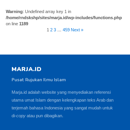
Warning
: Undefined array key 1 in
/home/rndskshp/sites/marja.id/wp-includes/functions.php
on line
1189
1
2
3
…
459
Next »
MARJA.ID
Pusat Rujukan Ilmu Islam
Marja.id adalah website yang menyediakan referensi
utama umat Islam dengan kelengkapan teks Arab dan
terjemah bahasa Indonesia yang sangat mudah untuk
di-
copy
atau pun dibagikan.