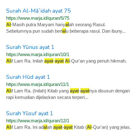
Surah Al-Mā`idah ayat 75
https://www.marja.id/quran/5/75
Al
-Masih putra Maryam hany
al
ah seorang Rasul.
Sebelumnya pun sudah berl
al
u beberapa rasul. Dan ibuny...
Surah Yūnus ayat 1
https://www.marja.id/quran/10/1
Al
if Lam Ra. Inilah
ayat
-
ayat
Al
-Qur'an yang penuh hikmah.
Surah Hūd ayat 1
https://www.marja.id/quran/11/1
Al
if Lam Ra. (Inilah) Kitab yang
ayat
-
ayat
nya disusun dengan
rapi kemudian dijelaskan secara terperi...
Surah Yūsuf ayat 1
https://www.marja.id/quran/12/1
Al
if Lam Ra. Ini ad
al
ah
ayat
-
ayat
Kitab (
Al
-Qur'an) yang jelas.