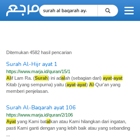
Ditemukan 4582 hasil pencarian
Surah Al-Hijr ayat 1
https://www.marja.id/quran/15/1
Al
if Lam Ra. (
Surah
) ini ad
al
ah (sebagian dari)
ayat
-
ayat
Kitab (yang sempurna) yaitu (
ayat
-
ayat
)
Al
-Qur'an yang
memberi penjelasan.
Surah Al-Baqarah ayat 106
https://www.marja.id/quran/2/106
Ayat
yang Kami bat
al
kan atau Kami hilangkan dari ingatan,
pasti Kami ganti dengan yang lebih baik atau yang sebanding
...