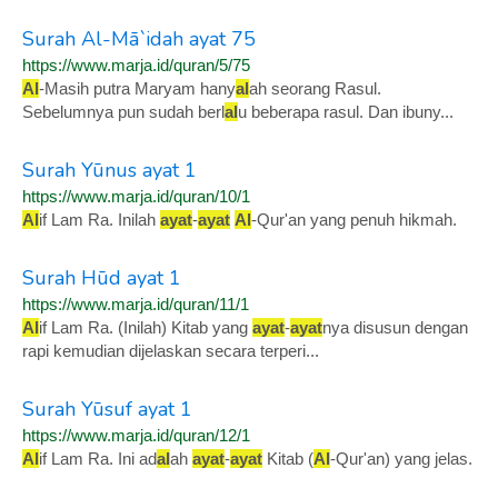
Surah Al-Mā`idah ayat 75
https://www.marja.id/quran/5/75
Al
-Masih putra Maryam hany
al
ah seorang Rasul.
Sebelumnya pun sudah berl
al
u beberapa rasul. Dan ibuny...
Surah Yūnus ayat 1
https://www.marja.id/quran/10/1
Al
if Lam Ra. Inilah
ayat
-
ayat
Al
-Qur'an yang penuh hikmah.
Surah Hūd ayat 1
https://www.marja.id/quran/11/1
Al
if Lam Ra. (Inilah) Kitab yang
ayat
-
ayat
nya disusun dengan
rapi kemudian dijelaskan secara terperi...
Surah Yūsuf ayat 1
https://www.marja.id/quran/12/1
Al
if Lam Ra. Ini ad
al
ah
ayat
-
ayat
Kitab (
Al
-Qur'an) yang jelas.