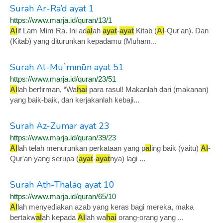
Surah Ar-Ra’d ayat 1
https://www.marja.id/quran/13/1
Al
if Lam Mim Ra. Ini ad
al
ah
ayat
-
ayat
Kitab (
Al
-Qur'an). Dan
(Kitab) yang diturunkan kepadamu (Muham...
Surah Al-Mu`minūn ayat 51
https://www.marja.id/quran/23/51
Al
lah berfirman, “Wa
hai
para rasul! Makanlah dari (makanan)
yang baik-baik, dan kerjakanlah kebaji...
Surah Az-Zumar ayat 23
https://www.marja.id/quran/39/23
Al
lah telah menurunkan perkataan yang p
al
ing baik (yaitu)
Al
-
Qur'an yang serupa (
ayat
-
ayat
nya) lagi ...
Surah Ath-Thalāq ayat 10
https://www.marja.id/quran/65/10
Al
lah menyediakan azab yang keras bagi mereka, maka
bertakw
al
ah kepada
Al
lah wa
hai
orang-orang yang ...