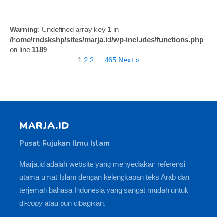
Warning
: Undefined array key 1 in
/home/rndskshp/sites/marja.id/wp-includes/functions.php
on line
1189
1
2
3
…
465
Next »
MARJA.ID
Pusat Rujukan Ilmu Islam
Marja.id adalah website yang menyediakan referensi
utama umat Islam dengan kelengkapan teks Arab dan
terjemah bahasa Indonesia yang sangat mudah untuk
di-
copy
atau pun dibagikan.