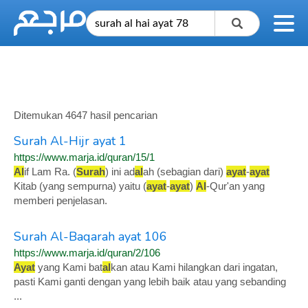
Ditemukan 4647 hasil pencarian
Surah Al-Hijr ayat 1
https://www.marja.id/quran/15/1
Al
if Lam Ra. (
Surah
) ini ad
al
ah (sebagian dari)
ayat
-
ayat
Kitab (yang sempurna) yaitu (
ayat
-
ayat
)
Al
-Qur'an yang
memberi penjelasan.
Surah Al-Baqarah ayat 106
https://www.marja.id/quran/2/106
Ayat
yang Kami bat
al
kan atau Kami hilangkan dari ingatan,
pasti Kami ganti dengan yang lebih baik atau yang sebanding
...