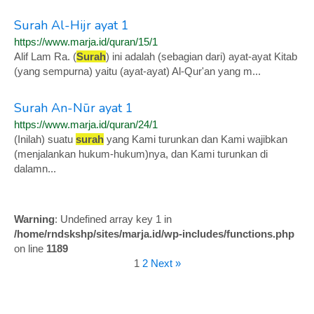
Surah Al-Hijr ayat 1
https://www.marja.id/quran/15/1
Alif Lam Ra. (
Surah
) ini adalah (sebagian dari) ayat-ayat Kitab
(yang sempurna) yaitu (ayat-ayat) Al-Qur'an yang m...
Surah An-Nūr ayat 1
https://www.marja.id/quran/24/1
(Inilah) suatu
surah
yang Kami turunkan dan Kami wajibkan
(menjalankan hukum-hukum)nya, dan Kami turunkan di
dalamn...
Warning
: Undefined array key 1 in
/home/rndskshp/sites/marja.id/wp-includes/functions.php
on line
1189
1
2
Next »