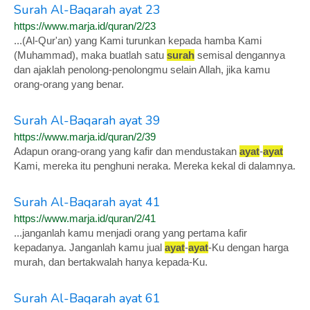
Surah Al-Baqarah ayat 23
https://www.marja.id/quran/2/23
...(Al-Qur'an) yang Kami turunkan kepada hamba Kami
(Muhammad), maka buatlah satu
surah
semisal dengannya
dan ajaklah penolong-penolongmu selain Allah, jika kamu
orang-orang yang benar.
Surah Al-Baqarah ayat 39
https://www.marja.id/quran/2/39
Adapun orang-orang yang kafir dan mendustakan
ayat
-
ayat
Kami, mereka itu penghuni neraka. Mereka kekal di dalamnya.
Surah Al-Baqarah ayat 41
https://www.marja.id/quran/2/41
...janganlah kamu menjadi orang yang pertama kafir
kepadanya. Janganlah kamu jual
ayat
-
ayat
-Ku dengan harga
murah, dan bertakwalah hanya kepada-Ku.
Surah Al-Baqarah ayat 61