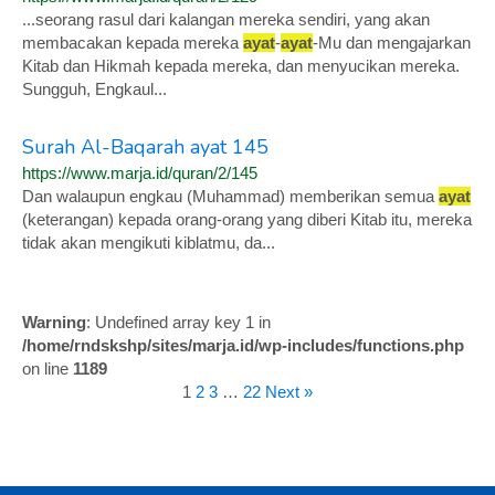
...seorang rasul dari kalangan mereka sendiri, yang akan
membacakan kepada mereka
ayat
-
ayat
-Mu dan mengajarkan
Kitab dan Hikmah kepada mereka, dan menyucikan mereka.
Sungguh, Engkaul...
Surah Al-Baqarah ayat 145
https://www.marja.id/quran/2/145
Dan walaupun engkau (Muhammad) memberikan semua
ayat
(keterangan) kepada orang-orang yang diberi Kitab itu, mereka
tidak akan mengikuti kiblatmu, da...
Warning
: Undefined array key 1 in
/home/rndskshp/sites/marja.id/wp-includes/functions.php
on line
1189
1
2
3
…
22
Next »