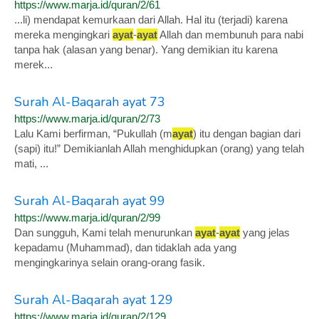
https://www.marja.id/quran/2/61
...li) mendapat kemurkaan dari Allah. Hal itu (terjadi) karena
mereka mengingkari
ayat
-
ayat
Allah dan membunuh para nabi
tanpa hak (alasan yang benar). Yang demikian itu karena
merek...
Surah Al-Baqarah ayat 73
https://www.marja.id/quran/2/73
Lalu Kami berfirman, “Pukullah (m
ayat
) itu dengan bagian dari
(sapi) itu!” Demikianlah Allah menghidupkan (orang) yang telah
mati, ...
Surah Al-Baqarah ayat 99
https://www.marja.id/quran/2/99
Dan sungguh, Kami telah menurunkan
ayat
-
ayat
yang jelas
kepadamu (Muhammad), dan tidaklah ada yang
mengingkarinya selain orang-orang fasik.
Surah Al-Baqarah ayat 129
https://www.marja.id/quran/2/129