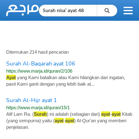
Ditemukan 214 hasil pencarian
Surah Al-Baqarah ayat 106
https://www.marja.id/quran/2/106
Ayat
yang Kami batalkan atau Kami hilangkan dari ingatan,
pasti Kami ganti dengan yang lebih baik at...
Surah Al-Hijr ayat 1
https://www.marja.id/quran/15/1
Alif Lam Ra. (
Surah
) ini adalah (sebagian dari)
ayat
-
ayat
Kitab
(yang sempurna) yaitu (
ayat
-
ayat
) Al-Qur'an yang memberi
penjelasan.