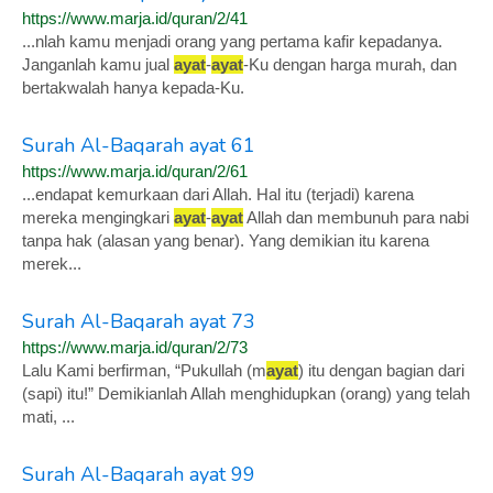
https://www.marja.id/quran/2/41
...nlah kamu menjadi orang yang pertama kafir kepadanya.
Janganlah kamu jual
ayat
-
ayat
-Ku dengan harga murah, dan
bertakwalah hanya kepada-Ku.
Surah Al-Baqarah ayat 61
https://www.marja.id/quran/2/61
...endapat kemurkaan dari Allah. Hal itu (terjadi) karena
mereka mengingkari
ayat
-
ayat
Allah dan membunuh para nabi
tanpa hak (alasan yang benar). Yang demikian itu karena
merek...
Surah Al-Baqarah ayat 73
https://www.marja.id/quran/2/73
Lalu Kami berfirman, “Pukullah (m
ayat
) itu dengan bagian dari
(sapi) itu!” Demikianlah Allah menghidupkan (orang) yang telah
mati, ...
Surah Al-Baqarah ayat 99