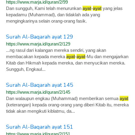
https://www.marja.id/quran/2/99
Dan sungguh, Kami telah menurunkan
ayat
-
ayat
yang jelas
kepadamu (Muhammad), dan tidaklah ada yang
mengingkarinya selain orang-orang fasik.
Surah Al-Baqarah ayat 129
https://www.marja.id/quran/2/129
...ng rasul dari kalangan mereka sendiri, yang akan
membacakan kepada mereka
ayat
-
ayat
-Mu dan mengajarkan
Kitab dan Hikmah kepada mereka, dan menyucikan mereka.
Sungguh, Engkaul...
Surah Al-Baqarah ayat 145
https://www.marja.id/quran/2/145
Dan walaupun engkau (Muhammad) memberikan semua
ayat
(keterangan) kepada orang-orang yang diberi Kitab itu, mereka
tidak akan mengikuti kiblatmu, da...
Surah Al-Baqarah ayat 151
https://www.marja.id/quran/2/151