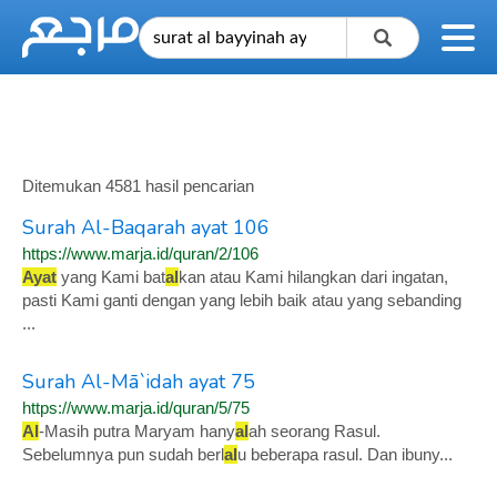
Ditemukan 4581 hasil pencarian
Surah Al-Baqarah ayat 106
https://www.marja.id/quran/2/106
Ayat
yang Kami bat
al
kan atau Kami hilangkan dari ingatan,
pasti Kami ganti dengan yang lebih baik atau yang sebanding
...
Surah Al-Mā`idah ayat 75
https://www.marja.id/quran/5/75
Al
-Masih putra Maryam hany
al
ah seorang Rasul.
Sebelumnya pun sudah berl
al
u beberapa rasul. Dan ibuny...