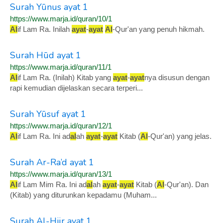
Surah Yūnus ayat 1
https://www.marja.id/quran/10/1
Al
if Lam Ra. Inilah
ayat
-
ayat
Al
-Qur'an yang penuh hikmah.
Surah Hūd ayat 1
https://www.marja.id/quran/11/1
Al
if Lam Ra. (Inilah) Kitab yang
ayat
-
ayat
nya disusun dengan
rapi kemudian dijelaskan secara terperi...
Surah Yūsuf ayat 1
https://www.marja.id/quran/12/1
Al
if Lam Ra. Ini ad
al
ah
ayat
-
ayat
Kitab (
Al
-Qur'an) yang jelas.
Surah Ar-Ra’d ayat 1
https://www.marja.id/quran/13/1
Al
if Lam Mim Ra. Ini ad
al
ah
ayat
-
ayat
Kitab (
Al
-Qur'an). Dan
(Kitab) yang diturunkan kepadamu (Muham...
Surah Al-Hijr ayat 1