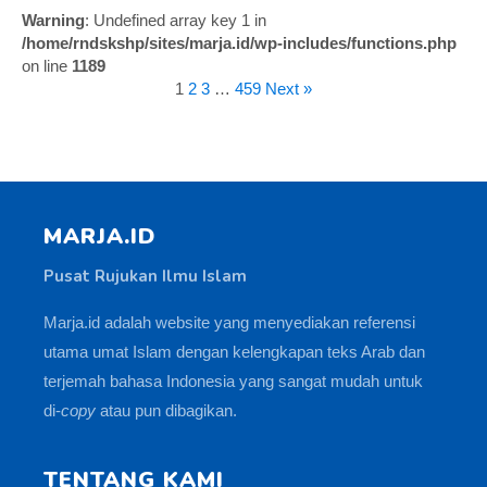
Warning
: Undefined array key 1 in
/home/rndskshp/sites/marja.id/wp-includes/functions.php
on line
1189
1
2
3
…
459
Next »
MARJA.ID
Pusat Rujukan Ilmu Islam
Marja.id adalah website yang menyediakan referensi
utama umat Islam dengan kelengkapan teks Arab dan
terjemah bahasa Indonesia yang sangat mudah untuk
di-
copy
atau pun dibagikan.
TENTANG KAMI