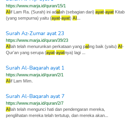
https://www.marja.id/quran/15/1
Al
if Lam Ra. (Surah) ini ad
al
ah (sebagian dari)
ayat
-
ayat
Kitab
(yang sempurna) yaitu (
ayat
-
ayat
)
Al
...
Surah Az-Zumar ayat 23
https://www.marja.id/quran/39/23
Al
lah telah menurunkan perkataan yang p
al
ing baik (yaitu)
Al
-
Qur'an yang serupa (
ayat
-
ayat
nya) lagi ...
Surah Al-Baqarah ayat 1
https://www.marja.id/quran/2/1
Al
if Lam Mim.
Surah Al-Baqarah ayat 7
https://www.marja.id/quran/2/7
Al
lah telah mengunci hati dan pendengaran mereka,
penglihatan mereka telah tertutup, dan mereka akan...