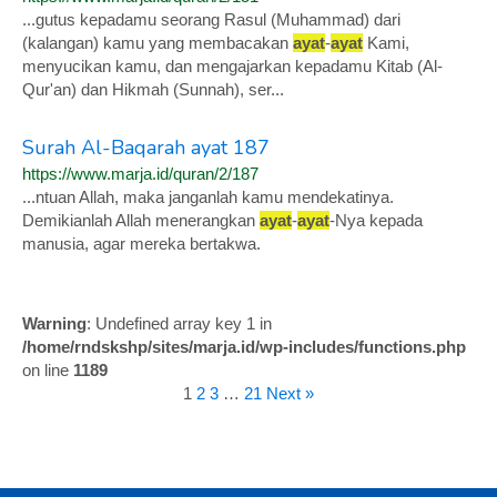
...gutus kepadamu seorang Rasul (Muhammad) dari
(kalangan) kamu yang membacakan
ayat
-
ayat
Kami,
menyucikan kamu, dan mengajarkan kepadamu Kitab (Al-
Qur'an) dan Hikmah (Sunnah), ser...
Surah Al-Baqarah ayat 187
https://www.marja.id/quran/2/187
...ntuan Allah, maka janganlah kamu mendekatinya.
Demikianlah Allah menerangkan
ayat
-
ayat
-Nya kepada
manusia, agar mereka bertakwa.
Warning
: Undefined array key 1 in
/home/rndskshp/sites/marja.id/wp-includes/functions.php
on line
1189
1
2
3
…
21
Next »