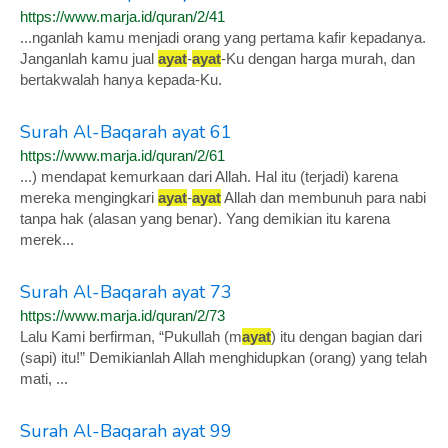
https://www.marja.id/quran/2/41
...nganlah kamu menjadi orang yang pertama kafir kepadanya.
Janganlah kamu jual
ayat
-
ayat
-Ku dengan harga murah, dan
bertakwalah hanya kepada-Ku.
Surah Al-Baqarah ayat 61
https://www.marja.id/quran/2/61
...) mendapat kemurkaan dari Allah. Hal itu (terjadi) karena
mereka mengingkari
ayat
-
ayat
Allah dan membunuh para nabi
tanpa hak (alasan yang benar). Yang demikian itu karena
merek...
Surah Al-Baqarah ayat 73
https://www.marja.id/quran/2/73
Lalu Kami berfirman, “Pukullah (m
ayat
) itu dengan bagian dari
(sapi) itu!” Demikianlah Allah menghidupkan (orang) yang telah
mati, ...
Surah Al-Baqarah ayat 99