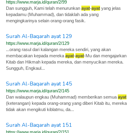
https://www.marja.id/quran/2/99
Dan sungguh, Kami telah menurunkan
ayat
-
ayat
yang jelas
kepadamu (Muhammad), dan tidaklah ada yang
mengingkarinya selain orang-orang fasik.
Surah Al-Baqarah ayat 129
https://www.marja.id/quran/2/129
...orang rasul dari kalangan mereka sendiri, yang akan
membacakan kepada mereka
ayat
-
ayat
-Mu dan mengajarkan
Kitab dan Hikmah kepada mereka, dan menyucikan mereka.
Sungguh, Engkaul...
Surah Al-Baqarah ayat 145
https://www.marja.id/quran/2/145
Dan walaupun engkau (Muhammad) memberikan semua
ayat
(keterangan) kepada orang-orang yang diberi Kitab itu, mereka
tidak akan mengikuti kiblatmu, da...
Surah Al-Baqarah ayat 151
https://www.marja.id/quran/2/151