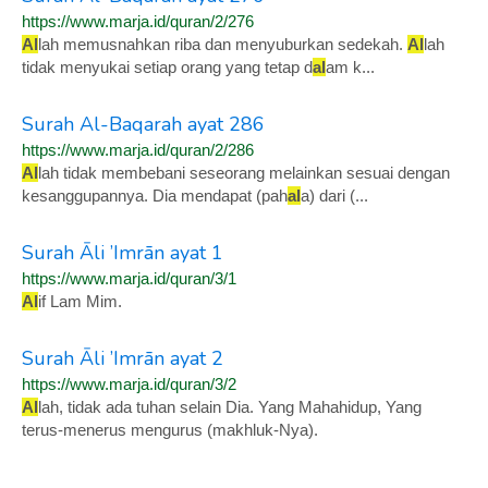
https://www.marja.id/quran/2/276
Al
lah memusnahkan riba dan menyuburkan sedekah.
Al
lah
tidak menyukai setiap orang yang tetap d
al
am k...
Surah Al-Baqarah ayat 286
https://www.marja.id/quran/2/286
Al
lah tidak membebani seseorang melainkan sesuai dengan
kesanggupannya. Dia mendapat (pah
al
a) dari (...
Surah Āli ’Imrān ayat 1
https://www.marja.id/quran/3/1
Al
if Lam Mim.
Surah Āli ’Imrān ayat 2
https://www.marja.id/quran/3/2
Al
lah, tidak ada tuhan selain Dia. Yang Mahahidup, Yang
terus-menerus mengurus (makhluk-Nya).