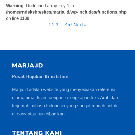
Warning
: Undefined array key 1 in
/home/rndskshp/sites/marja.id/wp-includes/functions.php
on line
1189
1
2
3
…
457
Next »
MARJA.ID
Pusat Rujukan Ilmu Islam
Marja.id adalah website yang menyediakan referensi
utama umat Islam dengan kelengkapan teks Arab dan
terjemah bahasa Indonesia yang sangat mudah untuk
di-
copy
atau pun dibagikan.
TENTANG KAMI