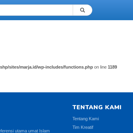
shp/sites/marja.id/wp-includes/functions.php
on line
1189
TENTANG KAMI
Tentang Kami
Tim Kreatif
eferensi utama umat Islam