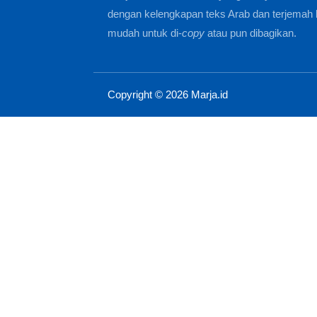
dengan kelengkapan teks Arab dan terjemah 
mudah untuk di-
copy
atau pun dibagikan.
Copyright ©
2026
Marja.id