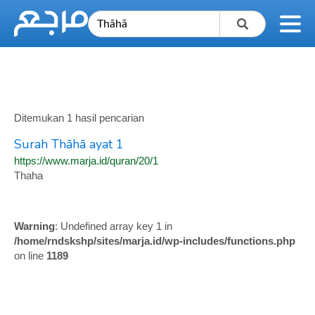
Ditemukan 1 hasil pencarian
Surah Thāhā ayat 1
https://www.marja.id/quran/20/1
Thaha
Warning
: Undefined array key 1 in
/home/rndskshp/sites/marja.id/wp-includes/functions.php
on line
1189