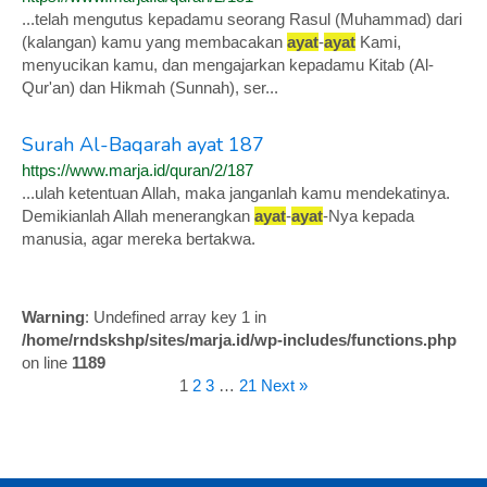
...telah mengutus kepadamu seorang Rasul (Muhammad) dari
(kalangan) kamu yang membacakan
ayat
-
ayat
Kami,
menyucikan kamu, dan mengajarkan kepadamu Kitab (Al-
Qur'an) dan Hikmah (Sunnah), ser...
Surah Al-Baqarah ayat 187
https://www.marja.id/quran/2/187
...ulah ketentuan Allah, maka janganlah kamu mendekatinya.
Demikianlah Allah menerangkan
ayat
-
ayat
-Nya kepada
manusia, agar mereka bertakwa.
Warning
: Undefined array key 1 in
/home/rndskshp/sites/marja.id/wp-includes/functions.php
on line
1189
1
2
3
…
21
Next »