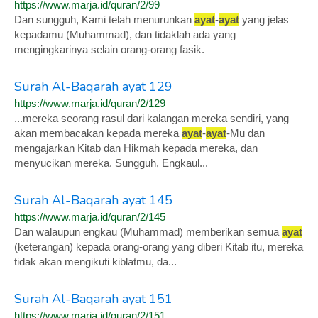
https://www.marja.id/quran/2/99
Dan sungguh, Kami telah menurunkan
ayat
-
ayat
yang jelas
kepadamu (Muhammad), dan tidaklah ada yang
mengingkarinya selain orang-orang fasik.
Surah Al-Baqarah ayat 129
https://www.marja.id/quran/2/129
...mereka seorang rasul dari kalangan mereka sendiri, yang
akan membacakan kepada mereka
ayat
-
ayat
-Mu dan
mengajarkan Kitab dan Hikmah kepada mereka, dan
menyucikan mereka. Sungguh, Engkaul...
Surah Al-Baqarah ayat 145
https://www.marja.id/quran/2/145
Dan walaupun engkau (Muhammad) memberikan semua
ayat
(keterangan) kepada orang-orang yang diberi Kitab itu, mereka
tidak akan mengikuti kiblatmu, da...
Surah Al-Baqarah ayat 151
https://www.marja.id/quran/2/151