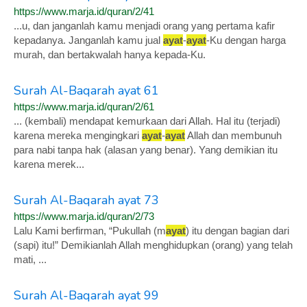
https://www.marja.id/quran/2/41
...u, dan janganlah kamu menjadi orang yang pertama kafir
kepadanya. Janganlah kamu jual
ayat
-
ayat
-Ku dengan harga
murah, dan bertakwalah hanya kepada-Ku.
Surah Al-Baqarah ayat 61
https://www.marja.id/quran/2/61
... (kembali) mendapat kemurkaan dari Allah. Hal itu (terjadi)
karena mereka mengingkari
ayat
-
ayat
Allah dan membunuh
para nabi tanpa hak (alasan yang benar). Yang demikian itu
karena merek...
Surah Al-Baqarah ayat 73
https://www.marja.id/quran/2/73
Lalu Kami berfirman, “Pukullah (m
ayat
) itu dengan bagian dari
(sapi) itu!” Demikianlah Allah menghidupkan (orang) yang telah
mati, ...
Surah Al-Baqarah ayat 99