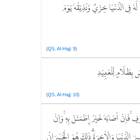
لَهٗ فِى الدُّنْيَا خِزْيٌ وَّنُذِيْقُهٗ يَوْمَ
(
QS. Al-Hajj: 9
)
َ بِظَلَّامٍ لِّلْعَبِيْدِ
(
QS. Al-Hajj: 10
)
ۚ فَاِنْ اَصَابَهٗ خَيْرُ ِۨاطْمَـَٔنَّ بِهٖۚ وَاِنْ
سِرَ الدُّنْيَا وَالْاٰخِرَةَۗ ذٰلِكَ هُوَ الْخُسْرَانُ