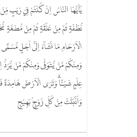
يٰٓاَيُّهَا النَّاسُ اِنْ كُنْتُمْ فِيْ رَيْبٍ مِّنَ
نُّطْفَةٍ ثُمَّ مِنْ عَلَقَةٍ ثُمَّ مِنْ مُّضْغَةٍ مُّخَلَّق
الْاَرْحَامِ مَا نَشَاۤءُ اِلٰٓى اَجَلٍ مُّسَمًّى ثُم
وَمِنْكُمْ مَّنْ يُّتَوَفّٰى وَمِنْكُمْ مَّنْ يُّرَدُّ 
عِلْمٍ شَيْـًٔاۗ وَتَرَى الْاَرْضَ هَامِدَةً فَاِذَ
وَاَنْۢبَتَتْ مِنْ كُلِّ زَوْجٍۢ بَهِيْجٍ