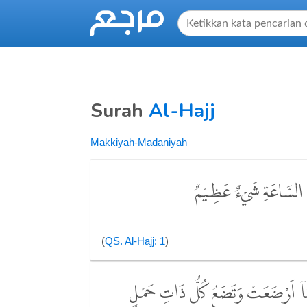
Surah
Al-Hajj
Makkiyah-Madaniyah
َلَةَ السَّاعَةِ شَيْءٌ عَظِيْمٌ
(
QS. Al-Hajj: 1
)
مَّآ اَرْضَعَتْ وَتَضَعُ كُلُّ ذَاتِ حَمْلٍ