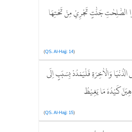
مِلُوا الصّٰلِحٰتِ جَنّٰتٍ تَجْرِيْ مِنْ تَحْتِهَا
(
QS. Al-Hajj: 14
)
ى الدُّنْيَا وَالْاٰخِرَةِ فَلْيَمْدُدْ بِسَبَبٍ اِلَى
ْهِبَنَّ كَيْدُهٗ مَا يَغِيْظُ
(
QS. Al-Hajj: 15
)