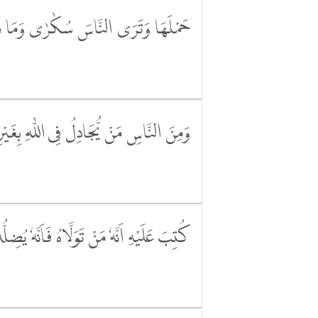
حَمْلَهَا وَتَرَى النَّاسَ سُكٰرٰى وَمَا هُم
وَمِنَ النَّاسِ مَنْ يُّجَادِلُ فِى اللّٰهِ بِغَيْرِ 
كُتِبَ عَلَيْهِ اَنَّهٗ مَنْ تَوَلَّاهُ فَاَنَّهٗ يُضِ