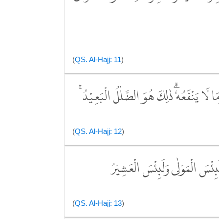
(
QS. Al-Hajj: 11
)
َا لَا يَنْفَعُهٗۗ ذٰلِكَ هُوَ الضَّلٰلُ الْبَعِيْدُ ۚ
(
QS. Al-Hajj: 12
)
لَبِئْسَ الْمَوْلٰى وَلَبِئْسَ الْعَشِيْرُ
(
QS. Al-Hajj: 13
)