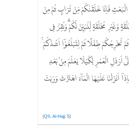
 الْبَعْثِ فَاِنَّا خَلَقْنٰكُمْ مِّنْ تُرَابٍ ثُمَّ مِنْ
َةٍ وَّغَيْرِ مُخَلَّقَةٍ لِّنُبَيِّنَ لَكُمْۗ وَنُقِرُّ فِى
َّ نُخْرِجُكُمْ طِفْلًا ثُمَّ لِتَبْلُغُوْٓا اَشُدَّكُمْۚ
اِلٰٓى اَرْذَلِ الْعُمُرِ لِكَيْلَا يَعْلَمَ مِنْۢ بَعْدِ
آ اَنْزَلْنَا عَلَيْهَا الْمَاۤءَ اهْتَزَّتْ وَرَبَتْ
(
QS. Al-Hajj: 5
)