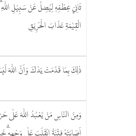
ثَانِيَ عِطْفِهٖ لِيُضِلَّ عَنْ سَبِيْلِ اللّٰهِ ۗ 
الْقِيٰمَةِ عَذَابَ الْحَرِيْقِ
ذٰلِكَ بِمَا قَدَّمَتْ يَدٰكَ وَاَنَّ اللّٰهَ لَيْس
وَمِنَ النَّاسِ مَنْ يَّعْبُدُ اللّٰهَ عَلٰى حَرْفٍ
اَصَابَتْهُ فِتْنَةُ ِۨانْقَلَبَ عَلٰى وَجْهِهٖۗ خَ