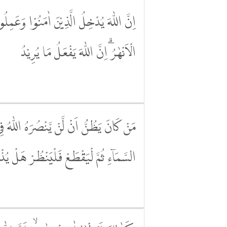
اِنَّ اللّٰهَ يُدْخِلُ الَّذِيْنَ اٰمَنُوْا وَعَ
الْاَنْهٰرُۗ اِنَّ اللّٰهَ يَفْعَلُ مَا يُرِيْدُ
مَنْ كَانَ يَظُنُّ اَنْ لَّنْ يَّنْصُرَهُ اللّٰهُ فِ
السَّمَاۤءِ ثُمَّ لْيَقْطَعْ فَلْيَنْظُرْ هَلْ يُذ