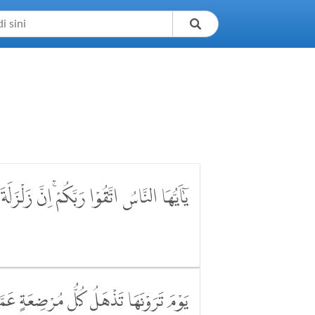
يٰٓاَيُّهَا النَّاسُ اتَّقُوْا رَبَّكُمْۚ اِنَّ زَلْز
يَوْمَ تَرَوْنَهَا تَذْهَلُ كُلُّ مُرْضِعَةٍ عَ