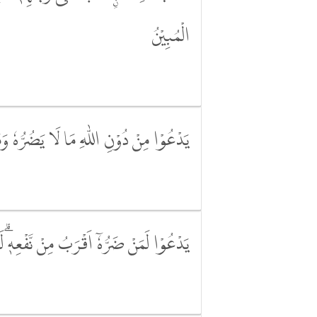
الْمُبِيْنُ
يَدْعُوْا مِنْ دُوْنِ اللّٰهِ مَا لَا يَضُرُّهٗ وَم
يَدْعُوْا لَمَنْ ضَرُّهٗٓ اَقْرَبُ مِنْ نَّفْعِهٖۗ 