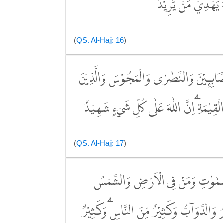
ٰهَ يَهْدِيْ مَنْ يُّرِيْدُ
(
QS. Al-Hajj: 16
)
لصَّابِـِٕيْنَ وَالنَّصٰرٰى وَالْمَجُوْسَ وَالَّذِيْنَ
 الْقِيٰمَةِۗ اِنَّ اللّٰهَ عَلٰى كُلِّ شَيْءٍ شَهِيْدٌ
(
QS. Al-Hajj: 17
)
 السَّمٰوٰتِ وَمَنْ فِى الْاَرْضِ وَالشَّمْسُ
وَالدَّوَاۤبُّ وَكَثِيْرٌ مِّنَ النَّاسِۗ وَكَثِيْرٌ