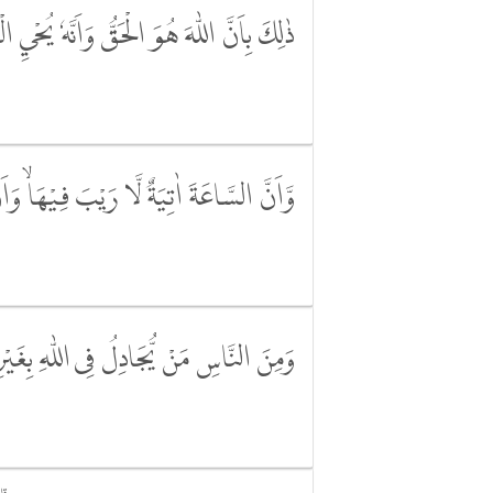
ذٰلِكَ بِاَنَّ اللّٰهَ هُوَ الْحَقُّ وَاَنَّهٗ يُحْيِ ال
وَّاَنَّ السَّاعَةَ اٰتِيَةٌ لَّا رَيْبَ فِيْهَاۙ وَا
وَمِنَ النَّاسِ مَنْ يُّجَادِلُ فِى اللّٰهِ بِغَيْر