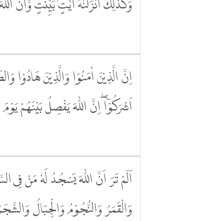
وَكَذٰلِكَ اَنْزَلْنٰهُ اٰيٰتٍۢ بَيِّنٰتٍۙ وَّاَنَّ اللّ
اِنَّ الَّذِيْنَ اٰمَنُوْا وَالَّذِيْنَ هَادُوْا وَا
اَشْرَكُوْٓا ۖاِنَّ اللّٰهَ يَفْصِلُ بَيْنَهُمْ يَوْمَ
اَلَمْ تَرَ اَنَّ اللّٰهَ يَسْجُدُ لَهٗ مَنْ فِى
وَالْقَمَرُ وَالنُّجُوْمُ وَالْجِبَالُ وَالشَّجَرُ 