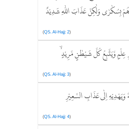
ْ بِسُكٰرٰى وَلٰكِنَّ عَذَابَ اللّٰهِ شَدِيْدٌ
(
QS. Al-Hajj: 2
)
عِلْمٍ وَّيَتَّبِعُ كُلَّ شَيْطٰنٍ مَّرِيْدٍۙ
(
QS. Al-Hajj: 3
)
لُّهٗ وَيَهْدِيْهِ اِلٰى عَذَابِ السَّعِيْرِ
(
QS. Al-Hajj: 4
)