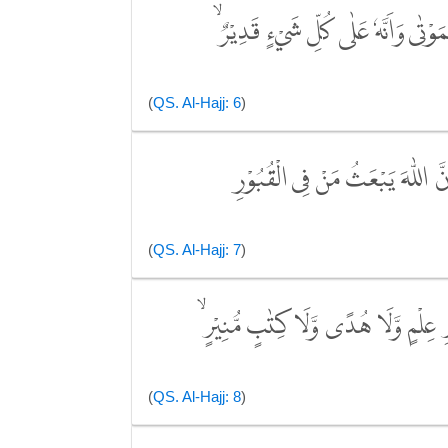
ْمَوْتٰى وَاَنَّهٗ عَلٰى كُلِّ شَيْءٍ قَدِيْرٌ ۙ
(
QS. Al-Hajj: 6
)
َنَّ اللّٰهَ يَبْعَثُ مَنْ فِى الْقُبُوْرِ
(
QS. Al-Hajj: 7
)
ِ عِلْمٍ وَّلَا هُدًى وَّلَا كِتٰبٍ مُّنِيْرٍ ۙ
(
QS. Al-Hajj: 8
)