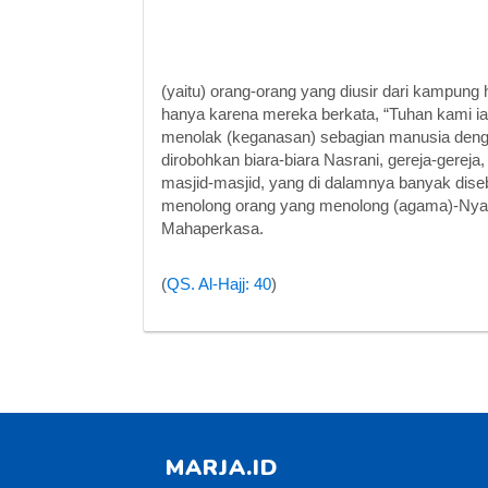
(yaitu) orang-orang yang diusir dari kampung
hanya karena mereka berkata, “Tuhan kami ial
menolak (keganasan) sebagian manusia dengan
dirobohkan biara-biara Nasrani, gereja-gerej
masjid-masjid, yang di dalamnya banyak diseb
menolong orang yang menolong (agama)-Nya.
Mahaperkasa.
(
QS. Al-Hajj: 40
)
MARJA.ID