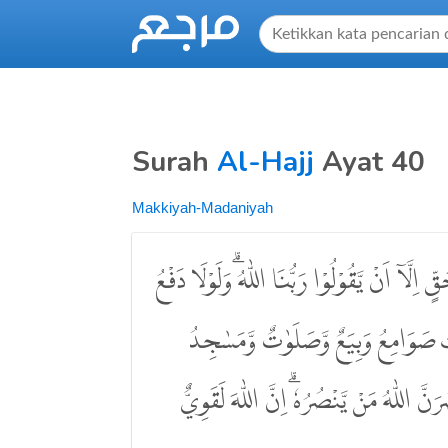
Surah
Al-Hajj
Ayat 40
Makkiyah-Madaniyah
ِۨلَّآ اَنْ يَّقُوْلُوْا رَبُّنَا اللّٰهُ ۗوَلَوْلَا دَفْعُ
تْ صَوَامِعُ وَبِيَعٌ وَّصَلَوٰتٌ وَّمَسٰجِدُ
نَّ اللّٰهُ مَنْ يَّنْصُرُهٗۗ اِنَّ اللّٰهَ لَقَوِيٌّ